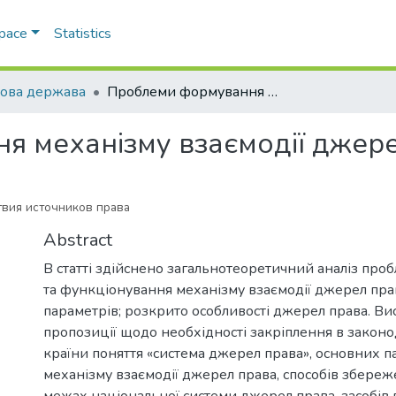
Space
Statistics
ова держава
Проблеми формування механізму взаємодії джерел права
 механізму взаємодії джер
вия источников права
Abstract
В статті здійснено загальнотеоретичний аналіз пр
та функціонування механізму взаємодії джерел прав
параметрів; розкрито особливості джерел права. В
пропозиції щодо необхідності закріплення в законо
країни поняття «система джерел права», основних п
механізму взаємодії джерел права, способів збереже
межах національної системи джерел права, засобів