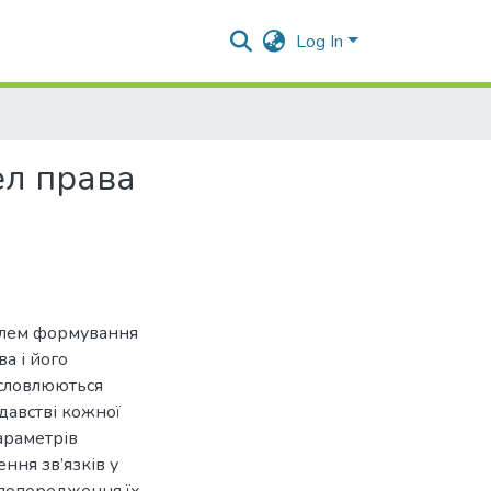
Log In
ел права
облем формування
а і його
исловлюються
давстві кожної
араметрів
ння зв’язків у
 попередження їх