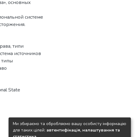
ва», основных
иональной системе
сторжения.
права
,
типи
стема источников
,
типы
аво
nal State
Ми збираємо та обробляємо вашу особисту інформацію
для таких цілей:
автентифікація, налаштування та
статистика
.