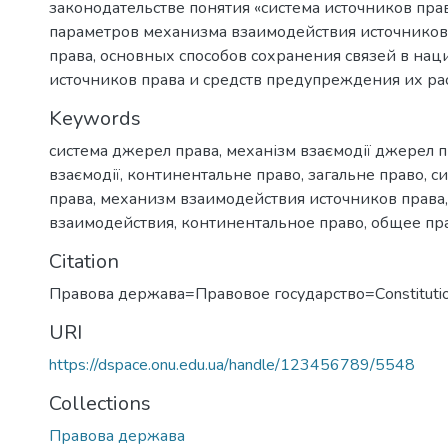
законодательстве понятия «система источников пра
параметров механизма взаимодействия источников
права, основных способов сохранения связей в нац
источников права и средств предупреждения их ра
Keywords
система джерел права
,
механізм взаємодії джерел 
взаємодії
,
континентальне право
,
загальне право
,
си
права
,
механизм взаимодействия источников права
взаимодействия
,
континентальное право
,
общее пр
Citation
Правова держава=Правовое государство=Сonstitutio
URI
https://dspace.onu.edu.ua/handle/123456789/5548
Collections
Правова держава