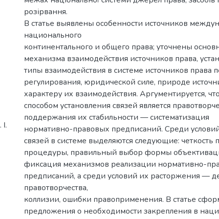
розірвання.
В статье выявлены особенности источников междун
национального
континентального и общего права; уточнены осно
механизма взаимодействия источников права, уст
типы взаимодействия в системе источников права 
регулирования, юридической силе, природе источн
характеру их взаимодействия. Аргументируется, чт
способом установления связей является правотворче
поддержания их стабильности — систематизация
І.
нормативно-правовых предписаний. Среди услови
связей в системе выделяются следующие: четкость 
процедуры, правильный выбор формы объективац
фиксация механизмов реализации нормативно-пр
предписаний, а среди условий их расторжения — 
правотворчества,
коллизии, ошибки правоприменения. В статье сфо
предложения о необходимости закрепления в нац