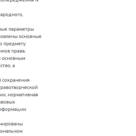
ародного,
вные параметры
ановлены основные
по предмету
иков права,
о основным
ство, а
й сохранения
правотворческой
ии, нормативная
авовых
деформации
рмированы
иональном