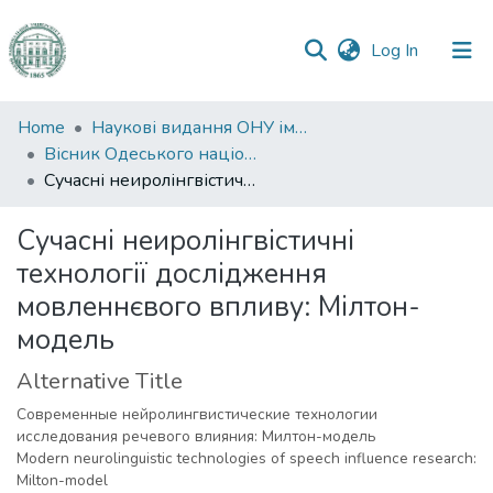
(current)
Log In
Communities
Home
Наукові видання ОНУ імені І. І. Мечникова
&
Вісник Одеського національного університету. Філологія
Collections
Сучасні неиролінгвістичні технології дослідження мовленнєвого впливу: Мілтон-модель
All of DSpace
Сучасні неиролінгвістичні
технології дослідження
Statistics
мовленнєвого впливу: Мілтон-
модель
Alternative Title
Современные нейролингвистические технологии
исследования речевого влияния: Милтон-модель
Modern neurolinguistic technologies of speech influence research:
Milton-model