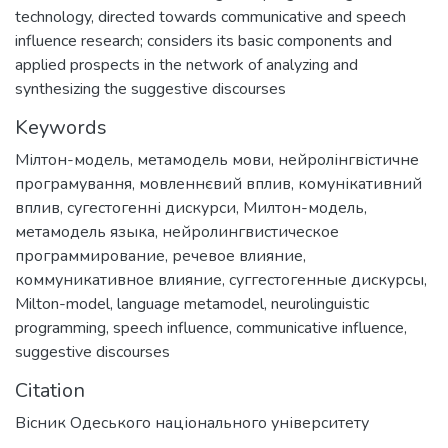
technology, directed towards communicative and speech
influence research; considers its basic components and
applied prospects in the network of analyzing and
synthesizing the suggestive discourses
Keywords
Мілтон-модель
,
метамодель мови
,
нейролінгвістичне
програмування
,
мовленнєвий вплив
,
комунікативний
вплив
,
сугестогенні дискурси
,
Милтон-модель
,
метамодель языка
,
нейролингвистическое
программирование
,
речевое влияние
,
коммуникативное влияние
,
суггестогенные дискурсы
,
Milton-model
,
language metamodel
,
neurolinguistic
programming
,
speech influence
,
communicative influence
,
suggestive discourses
Citation
Вісник Одеського національного університету