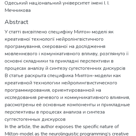
Одеський національний університет імені І. І.
Мечникова
Abstract
У статті висвітлено специфіку Мілтон-моделі як
креативної технології нейролінгвістичного
програмування, скерованої на дослідження
мовленнєвого і комунікативного впливу, розглянуто її
основні складники та прикладні перспективи в
процесах аналізу й синтезу сугестогенних дискурсів
В статье раскрыта специфика Милтон-модели как
креативной технологии нейролингвистического
программирования, ориентированной на
исследования речевого и коммуникативного влияния,
рассмотрены её основные компоненты и прикладные
перспективы в процесах анализа и синтеза
суггестогенных дискурсов
In the article, the author exposes the specific nature of
Milton-model as the neurolinguistic programming’s creative