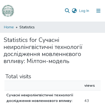
(current)
Log In
Communities
Home
Statistics
&
Collections
Statistics for Сучасні
неиролінгвістичні технології
All of DSpace
дослідження мовленнєвого
впливу: Мілтон-модель
Total visits
views
Сучасні неиролінгвістичні технології
дослідження мовленнєвого впливу:
43