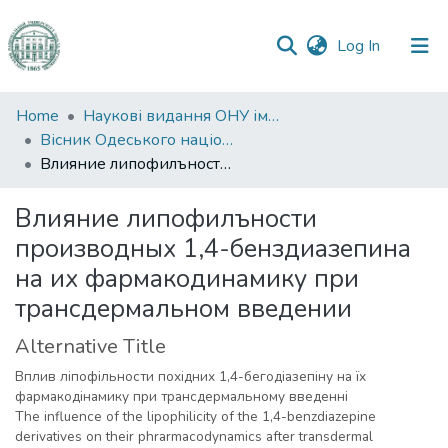
(current)
Log In
Communities
Home
Наукові видання ОНУ імені І. І. Мечникова
&
Вісник Одеського національного університету. Хімія
Collections
Влияние липофилъности производных 1,4-бенздиазепина на их фармакодинамику при трансдермальном введении
All of DSpace
Влияние липофилъности
производных 1,4-бенздиазепина
Statistics
на их фармакодинамику при
трансдермальном введении
Alternative Title
Вплив ліпофільности похідних 1,4-бегодіазепіну на їх
фармакодінамику при трансдермальному введенні
The influence of the lipophilicity of the 1,4-benzdiazepine
derivatives on their phrarmacodynamics after transdermal