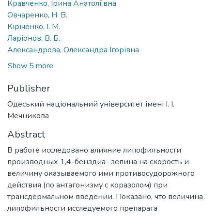
Кравченко, Ірина Анатоліївна
Овчаренко, Н. В.
Кіріченко, І. М.
Ларіонов, В. Б.
Александрова, Олександра Ігорівна
Show 5 more
Publisher
Одеський національний університет імені І. І.
Мечникова
Abstract
В работе исследовано влияние липофилъности
производных 1,4-бенздиа- зепина на скорость и
величину оказываемого ими противосудорожного
действия (по антагонизму с коразолом) при
трансдермальном введении. Показано, что величина
липофилъности исследуемого препарата