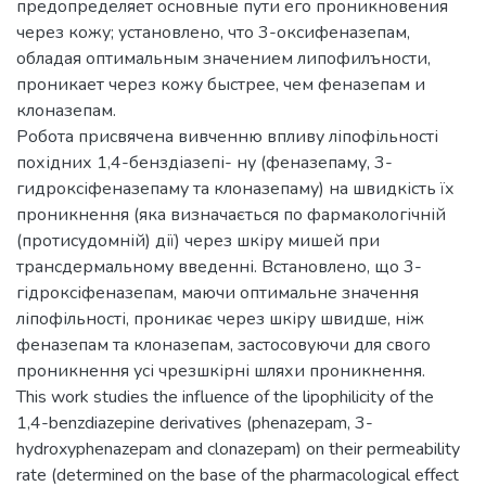
предопределяет основные пути его проникновения
через кожу; установлено, что 3-оксифеназепам,
обладая оптимальным значением липофилъности,
проникает через кожу быстрее, чем феназепам и
клоназепам.
Робота присвячена вивченню впливу ліпофільності
похідних 1,4-бенздіазепі- ну (феназепаму, 3-
гидроксіфеназепаму та клоназепаму) на швидкість їх
проникнення (яка визначається по фармакологічній
(протисудомній) дії) через шкіру мишей при
трансдермальному введенні. Встановлено, що 3-
гідроксіфеназепам, маючи оптимальне значення
ліпофільності, проникає через шкіру швидше, ніж
феназепам та клоназепам, застосовуючи для свого
проникнення усі чрезшкірні шляхи проникнення.
This work studies the influence of the lipophilicity of the
1,4-benzdiazepine derivatives (phenazepam, 3-
hydroxyphenazepam and clonazepam) on their permeability
rate (determined on the base of the pharmacological effect