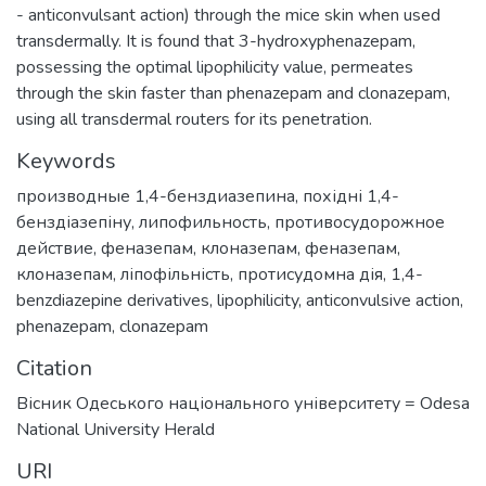
- anticonvulsant action) through the mice skin when used
transdermally. It is found that 3-hydroxyphenazepam,
possessing the optimal lipophilicity value, permeates
through the skin faster than phenazepam and clonazepam,
using all transdermal routers for its penetration.
Keywords
производные 1,4-бенздиазепина
,
похідні 1,4-
бенздіазепіну
,
липофильность
,
противосудорожное
действие
,
феназепам
,
клоназепам
,
феназепам
,
клоназепам
,
ліпофільність
,
протисудомна дія
,
1,4-
benzdiazepine derivatives
,
lipophilicity
,
anticonvulsive action
,
phenazepam
,
clonazepam
Citation
Вісник Одеського національного університету = Odesa
National University Herald
URI