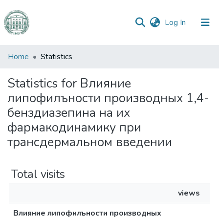
(current)
Log In
Communities
Home
Statistics
&
Collections
Statistics for Влияние
липофилъности производных 1,4-
All of DSpace
бенздиазепина на их
фармакодинамику при
трансдермальном введении
Total visits
views
Влияние липофилъности производных