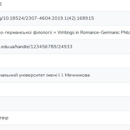
2
i.org/10.18524/2307-4604.2019.1(42).168915
-германської філології = Writings in Romance-Germanic Phil
nu.edu.ua/handle/123456789/24933
альний університет імені І. І. Мечникова
твір