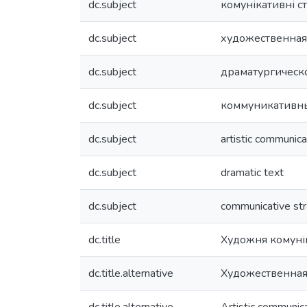
dc.subject
комунікативні ст
dc.subject
художественна
dc.subject
драматургическ
dc.subject
коммуникативны
dc.subject
artistic communica
dc.subject
dramatic text
dc.subject
communicative str
dc.title
Художня комунік
dc.title.alternative
Художественная