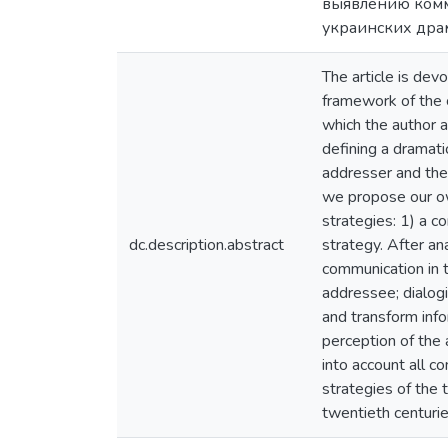
выявлению комм
украинских драм
The article is devo
framework of the c
which the author a
defining a dramati
addresser and the
we propose our ow
strategies: 1) a c
dc.description.abstract
strategy. After an
communication in t
addressee; dialogic
and transform info
perception of the 
into account all c
strategies of the 
twentieth centurie