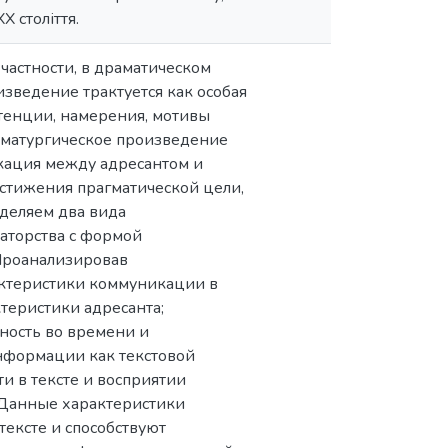
 століття.
частности, в драматическом
зведение трактуется как особая
нтенции, намерения, мотивы
аматургическое произведение
икация между адресантом и
стижения прагматической цели,
деляем два вида
аторства с формой
 Проанализировав
ктеристики коммуникации в
теристики адресанта;
нность во времени и
нформации как текстовой
и в тексте и восприятии
. Данные характеристики
ексте и способствуют