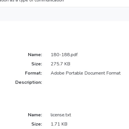
ation as a type of communication
Name:
180-188.pdf
Size:
275.7 KB
Format:
Adobe Portable Document Format
Description:
Name:
license.txt
Size:
1.71 KB