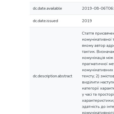
dc.date.available
2019-08-06T06:
dc.date.issued
2019
Стаття присвяче
комунікативної 
якому автор адре
тактик. Визнача
комунікація між
прагматичної ме
комунікативних 
dc.description.abstract
тексту; 2) зміс
виділити наступн
категорії характ
у часі та просто
характеристики;
здатність до інт
комунікативного