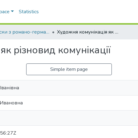
Space
Statistics
Записки з романо-германської філології
Художня комунікація як різновид комунікації
як різновид комунікації
Simple item page
Іванівна
 Ивановна
56:27Z