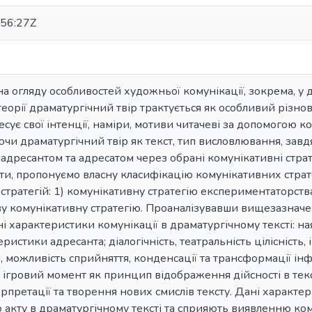
56:27Z
на огляду особливостей художньої комунікації, зокрема, у 
теорії драматургічний твір трактується як особливий різн
сує свої інтенції, наміри, мотиви читачеві за допомогою к
ючи драматургічний твір як текст, тип висловлювання, зав
 адресантом та адресатом через обрані комунікативні страт
ти, пропонуємо власну класифікацію комунікативних страт
стратегій: 1) комунікативну стратегію експериментаторс
тову комунікативну стратегію. Проаналізувавши вищезазнач
і характеристики комунікації в драматургічному тексті: на
еристики адресанта; діалогічність, театральність цілісність,
рі, можливість сприйняття, конденсації та трансформації інф
 ігровий момент як принцип відображення дійсності в текст
ерпретації та творення нових смислів тексту. Дані характе
 акту в драматургічному тексті та сприяють виявленню ком