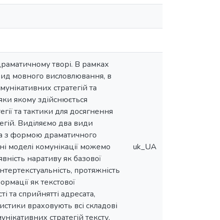
драматичному творі. В рамках
овид мовного висловлювання, в
омунікативних стратегій та
дяки якому здійснюється
егії та тактики для досягнення
егій. Виділяємо два види
тва з формою драматичного
ені моделі комунікації можемо
uk_UA
явність наративу як базової
 інтертекстуальність, протяжність
ормації як текстової
і та сприйнятті адресата,
ристики враховують всі складові
унікативних стратегій тексту,