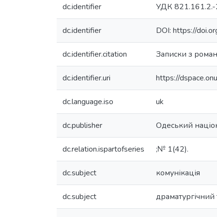
dc.identifier
УДК 821.161.2.-
dc.identifier
DOI: https://do
dc.identifier.citation
Записки з романо
dc.identifier.uri
https://dspace.o
dc.language.iso
uk
dc.publisher
Одеський націон
dc.relation.ispartofseries
;№ 1(42).
dc.subject
комунікація
dc.subject
драматургічний 