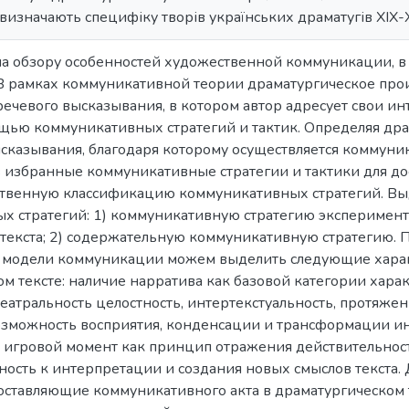
визначають специфіку творів українських драматугів ХІХ-ХХ
а обзору особенностей художественной коммуникации, в 
В рамках коммуникативной теории драматургическое прои
ечевого высказывания, в котором автор адресует свои и
ощью коммуникативных стратегий и тактик. Определяя др
высказывания, благодаря которому осуществляется коммун
з избранные коммуникативные стратегии и тактики для до
ственную классификацию коммуникативных стратегий. Вы
х стратегий: 1) коммуникативную стратегию эксперимент
 текста; 2) содержательную коммуникативную стратегию.
модели коммуникации можем выделить следующие хара
м тексте: наличие нарратива как базовой категории харак
театральность целостность, интертекстуальность, протяже
возможность восприятия, конденсации и трансформации и
 игровой момент как принцип отражения действительност
бность к интерпретации и создания новых смыслов текста
оставляющие коммуникативного акта в драматургическом т