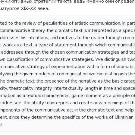
уникативных стратегий текста, ведь именно они опреде
атургов XIX-XX века.
ted to the review of peculiarities of artistic communication, in par
ommunicative theory, the dramatic text is interpreted as a special 
ddresses his intentions, and motives to the reader through commu
c work as a text, a type of statement through which communicatio
 addressee through the chosen communication strategies and tact
n classification of communicative strategies. We distinguish tw
ommunicative strategy of experimentation with a form of dramatic
alyzing the given models of communication we can distinguish the 
he dramatic text: the presence of the narrative as the basic catego
ity, theatricality integrity, intertextuality, length in time and spac
rmation as a textual characteristic; game moment as a principle of r
addressee, the ability to interpret and create new meanings of th
omponents of the communicative act in the dramatic text and help
text, since they determine the specifics of the works of Ukrainian
s.