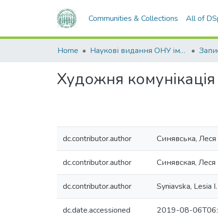
Communities & Collections
All of D
Home
Наукові видання ОНУ імені І. І. Мечникова
Художня комунікація 
dc.contributor.author
Синявська, Леся 
dc.contributor.author
Синявская, Леся
dc.contributor.author
Syniavska, Lesia I.
dc.date.accessioned
2019-08-06T06: