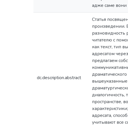
адже саме вони 
Статья посвящен
произведении. 
разновидность р
читателю с пом
как текст, тип 
адресатом чере
предлагаем соб
коммуникативны
драматического
dc.description.abstract
вышеуказанные 
драматургическо
диалогичность, 
пространстве, 
характеристики;
адресата, спосо
учитывают все с