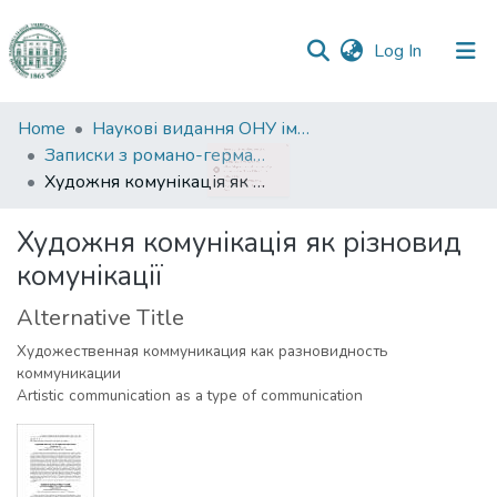
(current)
Log In
Communities
Home
Наукові видання ОНУ імені І. І. Мечникова
&
Записки з романо-германської філології
Collections
Художня комунікація як різновид комунікації
All of DSpace
Художня комунікація як різновид
комунікації
Statistics
Alternative Title
Художественная коммуникация как разновидность
коммуникации
Artistic communication as a type of communication