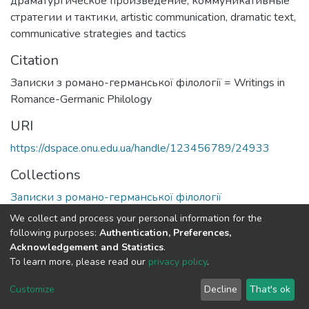
драматургическое произведение
,
коммуникативные
стратегии и тактики
,
artistic communication
,
dramatic text
,
communicative strategies and tactics
Citation
Записки з романо-германської філології = Writings in
Romance-Germanic Philology
URI
https://dspace.onu.edu.ua/handle/123456789/24933
Collections
Записки з романо-германської філології
We collect and process your personal information for the
Full item page
following purposes:
Authentication, Preferences,
Acknowledgement and Statistics
.
To learn more, please read our
privacy policy
.
DSpace software
copyright © 2009-2026
LYRASIS
Cookie
Privacy
End User
Send
Customize
Decline
That's ok
settings
policy
Agreement
Feedback