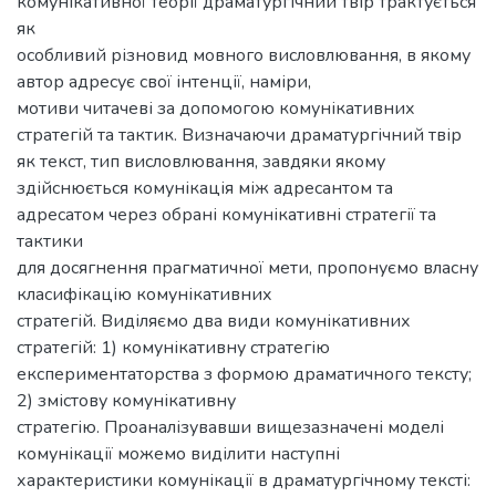
комунікативної теорії драматургічний твір трактується
як
особливий різновид мовного висловлювання, в якому
автор адресує свої інтенції, наміри,
мотиви читачеві за допомогою комунікативних
стратегій та тактик. Визначаючи драматургічний твір
як текст, тип висловлювання, завдяки якому
здійснюється комунікація між адресантом та
адресатом через обрані комунікативні стратегії та
тактики
для досягнення прагматичної мети, пропонуємо власну
класифікацію комунікативних
стратегій. Виділяємо два види комунікативних
стратегій: 1) комунікативну стратегію
експериментаторства з формою драматичного тексту;
2) змістову комунікативну
стратегію. Проаналізувавши вищезазначені моделі
комунікації можемо виділити наступні
характеристики комунікації в драматургічному тексті: