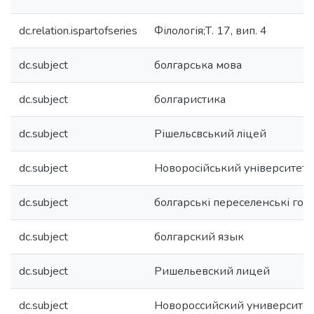
dc.relation.ispartofseries
Філологія;Т. 17, вип. 4
dc.subject
болгарська мова
dc.subject
болгаристика
dc.subject
Рішельсвський ліцей
dc.subject
Новоросійський університет
dc.subject
болгарські переселенські гов
dc.subject
болгарский язык
dc.subject
Ришельевский лицей
dc.subject
Новороссийский университет