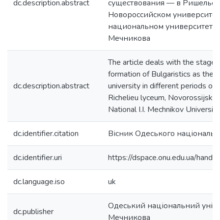
dc.description.abstract
существования — в Ришельев
Новороссийском университет
национальном университете и
Мечникова
The article deals with the stag
formation of Bulgaristics as the 
dc.description.abstract
university in different periods of 
Richelieu lyceum, Novorossijski 
National I.I. Mechnikov University
dc.identifier.citation
Вісник Одеського національн
dc.identifier.uri
https://dspace.onu.edu.ua/han
dc.language.iso
uk
Одеський національний універс
dc.publisher
Мечникова