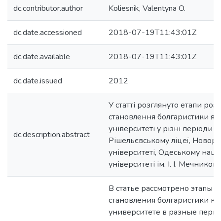
dc.contributor.author
Koliesnik, Valentyna O.
dc.date.accessioned
2018-07-19T11:43:01Z
dc.date.available
2018-07-19T11:43:01Z
dc.date.issued
2012
У статті розглянуто етапи роз
становлення болгаристики як
університеті у різні періоди 
dc.description.abstract
Рішельєвському ліцеї, Новор
університеті, Одеському нац
університеті ім. І. І. Мечникова
В статье рассмотрено этапы р
становления болгаристики ка
университете в разные пери