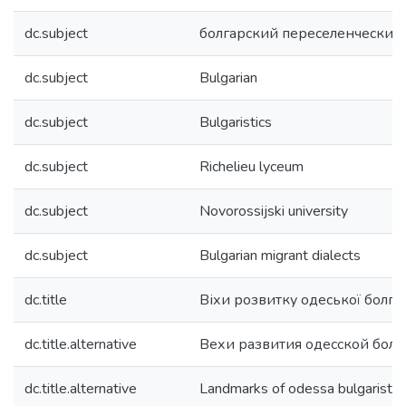
dc.subject
болгарский переселенческий
dc.subject
Bulgarian
dc.subject
Bulgaristics
dc.subject
Richelieu lyceum
dc.subject
Novorossijski university
dc.subject
Bulgarian migrant dialects
dc.title
Віхи розвитку одеської болг
dc.title.alternative
Вехи развития одесской болг
dc.title.alternative
Landmarks of odessa bulgaristi