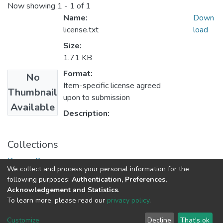
Now showing
1 - 1 of 1
Name:
Down
license.txt
load
Size:
1.71 KB
Format:
No
Item-specific license agreed
Thumbnail
upon to submission
Available
Description:
Collections
Вісник Одеського національного університету.
We collect and process your personal information for the
Філологія
following purposes:
Authentication, Preferences,
Acknowledgement and Statistics
.
To learn more, please read our
privacy policy
.
DSpace software
copyright © 2009-2026
LYRASIS
Cookie
Privacy
End User
Send
Customize
Decline
That's ok