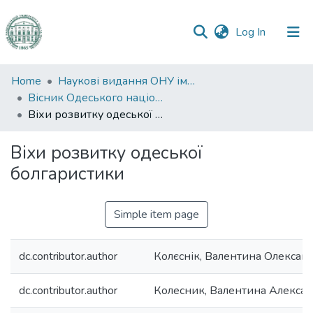
(current)
Log In
Communities
Home
Наукові видання ОНУ імені І. І. Мечникова
&
Вісник Одеського національного університету. Філологія
Collections
Віхи розвитку одеської болгаристики
All of DSpace
Віхи розвитку одеської
болгаристики
Statistics
Simple item page
dc.contributor.author
Колєснік, Валентина Олексан
dc.contributor.author
Колесник, Валентина Алекса