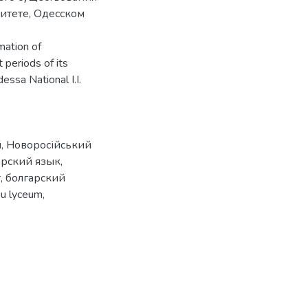
итете, Одесском
mation of
t periods of its
essa National I.I.
й
,
Новоросійський
арский язык
,
т
,
болгарский
eu lyceum
,