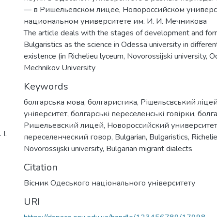
— в Ришельевском лицее, Новороссийском универс
национальном университете им. И. И. Мечникова
The article deals with the stages of development and for
Bulgaristics as the science in Odessa university in differen
existence (in Richelieu lyceum, Novorossijski university, Od
Mechnikov University
Keywords
болгарська мова
,
болгаристика
,
Рішельсвський ліце
університет
,
болгарські переселенські говірки
,
болг
Ришельевский лицей
,
Новороссийский университе
І.
переселенческий говор
,
Bulgarian
,
Bulgaristics
,
Richeli
Novorossijski university
,
Bulgarian migrant dialects
Citation
Вісник Одеського національного університету
URI