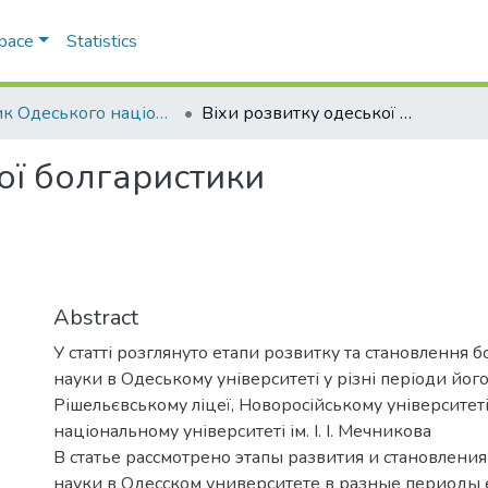
Space
Statistics
Вісник Одеського національного університету. Філологія
Віхи розвитку одеської болгаристики
ої болгаристики
Abstract
У статті розглянуто етапи розвитку та становлення 
науки в Одеському університеті у різні періоди йог
Рішельєвському ліцеї, Новоросійському університет
національному університеті ім. І. І. Мечникова
В статье рассмотрено этапы развития и становления
науки в Одесском университете в разные периоды 