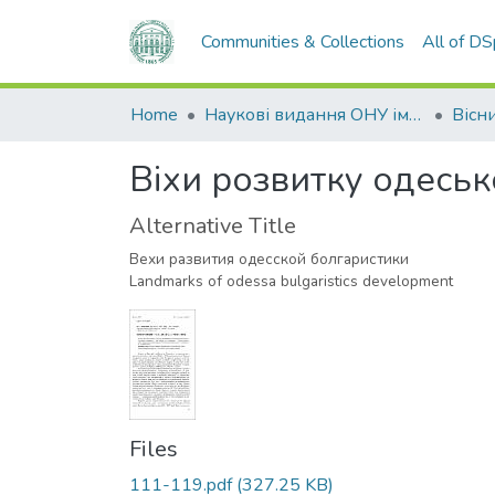
Communities & Collections
All of D
Home
Наукові видання ОНУ імені І. І. Мечникова
Віхи розвитку одеськ
Alternative Title
Вехи развития одесской болгаристики
Landmarks of odessa bulgaristics development
Files
111-119.pdf
(327.25 KB)