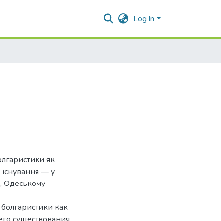
Log In
болгаристики як
о існування — у
і, Одеському
 болгаристики как
его существования