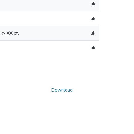
uk
uk
ку ХХ ст.
uk
uk
Download