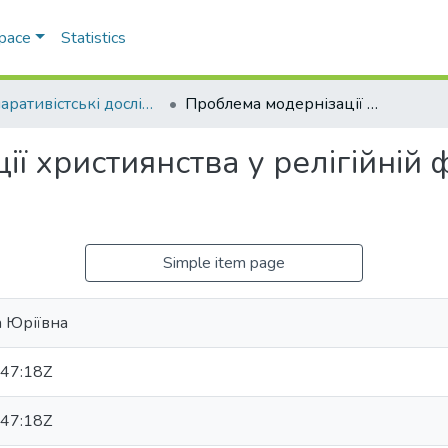
Space
Statistics
Компаративістські дослідження релігії
Проблема модернізації християнства у релігійній філософській думці початку ХХ ст.
ї християнства у релігійній 
Simple item page
а Юріївна
47:18Z
47:18Z