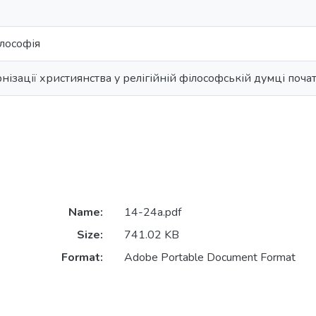
лософія
зації християнства у релігійній філософській думці почат
Name:
14-24а.pdf
Size:
741.02 KB
Format:
Adobe Portable Document Format