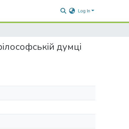
Log In
філософській думці