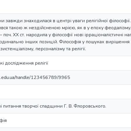
 завжди знаходилася в центрі уваги релігійної філософії
ився такою ж нездійсненою мрією, як в у епоху феодалізму.
 поч. XX ст. народила у філософії нові ірраціоналістичні 
ардинально інших позицій. Філософія у пошуках вирішенн
зистенціалізму, персоналізму та релігії.
і дослідження релігії
nu.edu.ua/handle/123456789/9965
ні питання творчої спадщини Г. В. Флоровського.
фія