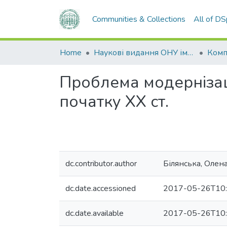
Communities & Collections
All of D
Home
Наукові видання ОНУ імені І. І. Мечникова
Проблема модернізаці
початку ХХ ст.
dc.contributor.author
Білянська, Олен
dc.date.accessioned
2017-05-26T10:
dc.date.available
2017-05-26T10: