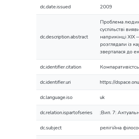
dc.date.issued
2009
Проблема людини
суспільстві вияв
dc.description.abstract
наприкінці XIX —
розглядали із к
зверталася до ек
dc.identifier.citation
Компаративістськ
dc.identifier.uri
https://dspace.o
dc.language.iso
uk
dc.relation.ispartofseries
;Вип. 7: Актуаль
dc.subject
релігійна філосо