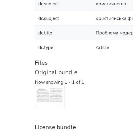
dc.subject
християнство
dc.subject
християнська фі
dc.title
Проблема модерні
dc.type
Article
Files
Original bundle
Now showing
1 - 1 of 1
License bundle