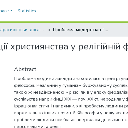
Space
Statistics
Компаративістські дослідження релігії
Проблема модернізації християнства у релігійній філософській думці початку ХХ ст.
ї християнства у релігійній 
Abstract
Проблема людини завжди знаходилася в центрі уваг
філософії. Реальний у гуманізм буржуазному суспіль
такою ж нездійсненою мрією, як в у епоху феодаліз
суспільства наприкінці XIX — поч. XX ст. народила у 
ірраціоналістичні напрямки, які проблему людини р
кардинально інших позицій. Філософія у пошуках в
проблеми людини все більш зверталася до екзистенц
персоналізму та релігії.