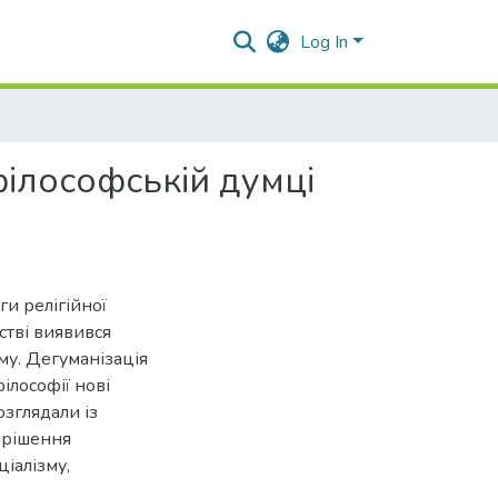
Log In
філософській думці
и релігійної
стві виявився
му. Дегуманізація
філософії нові
озглядали із
ирішення
іалізму,