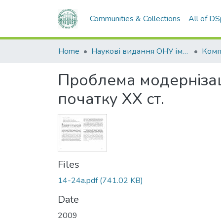
Communities & Collections
All of D
Home
Наукові видання ОНУ імені І. І. Мечникова
Проблема модернізаці
початку ХХ ст.
Files
14-24а.pdf
(741.02 KB)
Date
2009