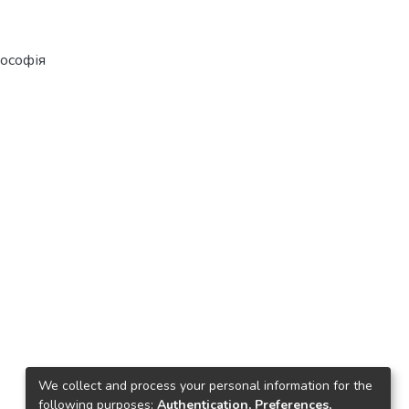
лософія
We collect and process your personal information for the
following purposes:
Authentication, Preferences,