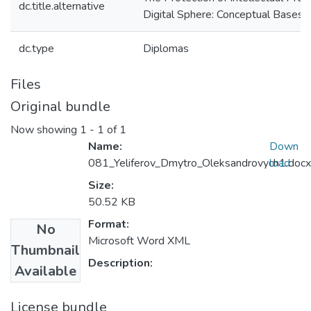
dc.title.alternative
Digital Sphere: Conceptual Bases
dc.type
Diplomas
Files
Original bundle
Now showing
1 - 1 of 1
Name:
Down
081_Yeliferov_Dmytro_Oleksandrovych1.docx
load
Size:
50.52 KB
Format:
No
Microsoft Word XML
Thumbnail
Description:
Available
License bundle