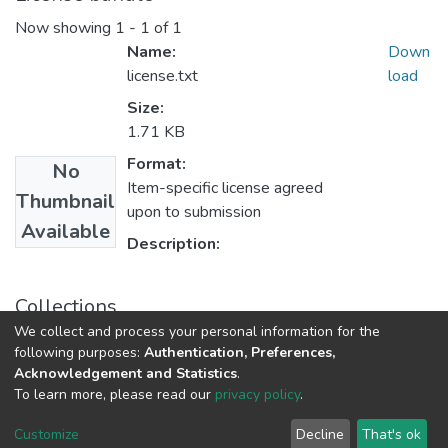
Now showing
1 - 1 of 1
Name:
Down
license.txt
load
Size:
1.71 KB
Format:
No
Item-specific license agreed
Thumbnail
upon to submission
Available
Description:
Collections
We collect and process your personal information for the
Економіко-правовий факультет
following purposes:
Authentication, Preferences,
Acknowledgement and Statistics
.
To learn more, please read our
privacy policy
.
DSpace software
copyright © 2009-2026
LYRASIS
Cookie
Privacy
End User
Send
Customize
Decline
That's ok