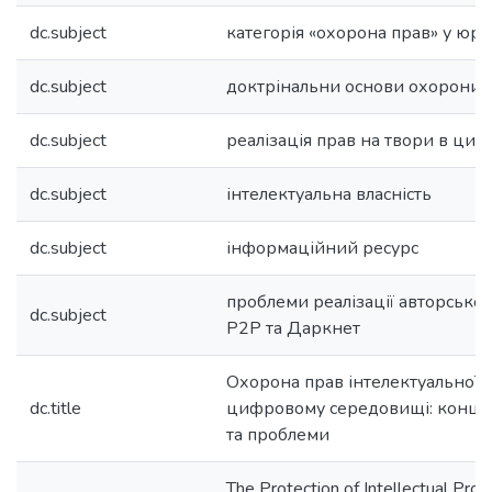
dc.subject
категорія «охорона прав» у юр
dc.subject
доктрінальни основи охорони 
dc.subject
реалізація прав на твори в ци
dc.subject
інтелектуальна власність
dc.subject
інформаційний ресурс
проблеми реалізації авторськог
dc.subject
P2P та Даркнет
Охорона прав інтелектуальної в
dc.title
цифровому середовищі: концеп
та проблеми
The Protection of Intellectual Prop