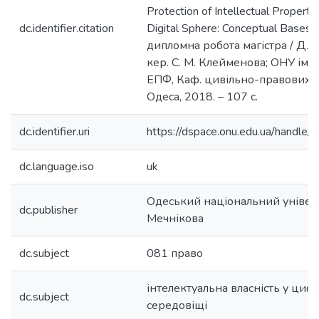
Protection of Intellectual Property 
dc.identifier.citation
Digital Sphere: Conceptual Bases 
дипломна робота магістра / Д. О
кер. С. М. Клейменова; ОНУ ім. І
ЕПФ, Каф. цивільно-правових д
Одеса, 2018. – 107 с.
dc.identifier.uri
https://dspace.onu.edu.ua/hand
dc.language.iso
uk
Одеський національний університ
dc.publisher
Мечнікова
dc.subject
081 право
інтелектуальна власність у ци
dc.subject
середовіщі