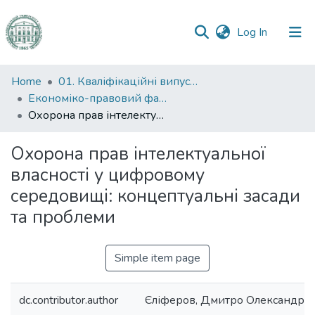
(current)
Log In
Communities
Home
01. Кваліфікаційні випускні роботи здобувачів вищої освіти
&
Економіко-правовий факультет
Collections
Охорона прав інтелектуальної власності у цифровому середовищі: концептуальні засади та проблеми
All of DSpace
Охорона прав інтелектуальної
власності у цифровому
Statistics
середовищі: концептуальні засади
та проблеми
Simple item page
dc.contributor.author
Єліферов, Дмитро Олександро