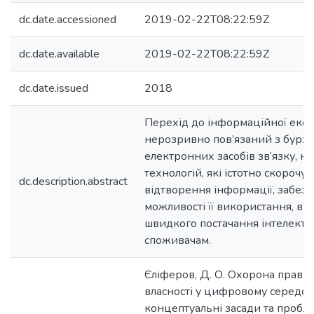
dc.date.accessioned
2019-02-22T08:22:59Z
dc.date.available
2019-02-22T08:22:59Z
dc.date.issued
2018
Перехід до інформаційної еко
нерозривно пов’язаний з бурх
електронних засобів зв’язку, н
технологій, які істотно скорочу
dc.description.abstract
відтворення інформації, забез
можливості її використання, вн
швидкого постачання інтелекту
споживачам.
Єліферов, Д. О. Охорона прав і
власності у цифровому середов
концептуальні засади та пробл