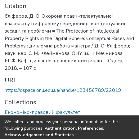
Citation
Єліферов, Д. О. Охорона прав інтелектуальної
власності у цифровому середовищі: концептуальні
засади та проблеми = The Protection of Intellectual
Property Rights in the Digital Sphere: Conceptual Bases and
Problems : дипломна робота магістра / Д. О. Єліферов;
наук. кер. С. М. Клейменова; ОНУ ім. І.І. Мечникова,
ЕПФ, Каф. цивільно-правових дисциплін. – Одеса,
2018. – 107 с.
URI
https://dspace.onu.edu.ua/handle/123456789/22019
Collections
Економіко-правовий факультет
We collect and process your personal information for the
Full item page
following purposes:
Authentication, Preferences,
Acknowledgement and Statistics
.