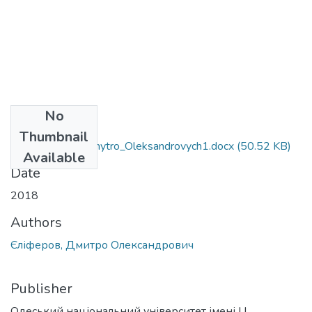
No
Files
Thumbnail
081_Yeliferov_Dmytro_Oleksandrovych1.docx
(50.52 KB)
Available
Date
2018
Authors
Єліферов, Дмитро Олександрович
Publisher
Одеський національний університет імені І І.