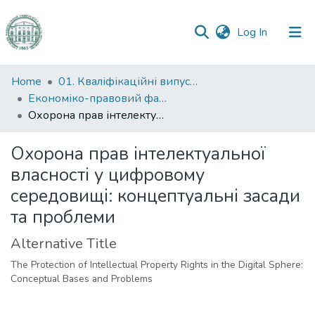
(current)
Log In
Communities
Home
01. Кваліфікаційні випускні роботи здобувачів вищої освіти
&
Економіко-правовий факультет
Collections
Охорона прав інтелектуальної власності у цифровому середовищі: концептуальні засади та проблеми
All of DSpace
Охорона прав інтелектуальної
власності у цифровому
Statistics
середовищі: концептуальні засади
та проблеми
Alternative Title
The Protection of Intellectual Property Rights in the Digital Sphere:
Conceptual Bases and Problems