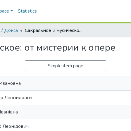
Space
Statistics
 / Докса
Сакральное и мусическое: от мистерии к опере
кое: от мистерии к опере
Simple item page
 Ивановна
ор Леонидович
Іванівна
р Леонідович