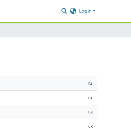
Log In
ru
ru
uk
uk