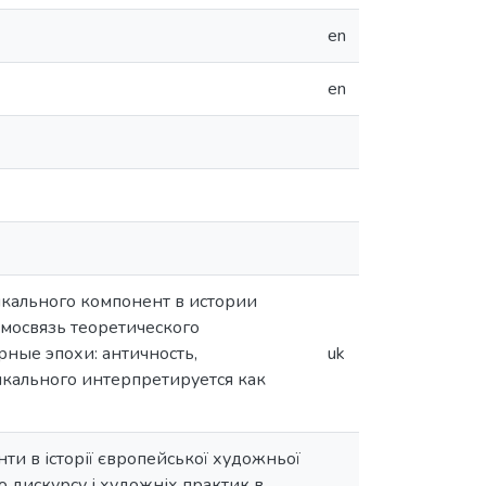
en
en
кального компонент в истории
мосвязь теоретического
ные эпохи: античность,
uk
кального интерпретируется как
нти в історії європейської художньої
о дискурсу і художніх практик в