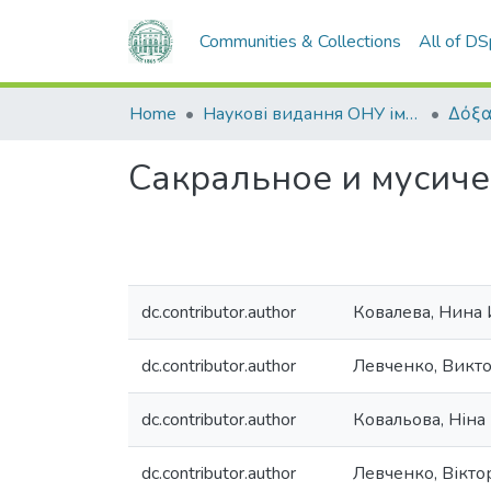
Communities & Collections
All of D
Home
Наукові видання ОНУ імені І. І. Мечникова
Δόξα
Сакральное и мусичес
dc.contributor.author
Ковалева, Нина
dc.contributor.author
Левченко, Викт
dc.contributor.author
Ковальова, Ніна 
dc.contributor.author
Левченко, Вікто