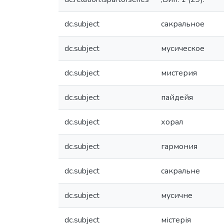
dc.subject
сакральное
dc.subject
мусическое
dc.subject
мистерия
dc.subject
пайдейя
dc.subject
хорал
dc.subject
гармония
dc.subject
сакральне
dc.subject
мусичне
dc.subject
містерія