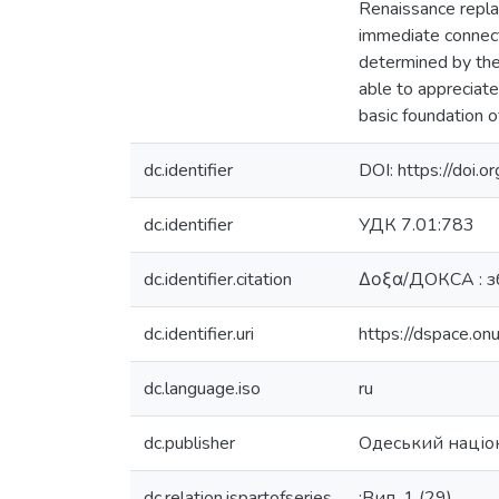
Renaissance repla
immediate connect
determined by the 
able to appreciate
basic foundation of
dc.identifier
DOI: https://do
dc.identifier
УДК 7.01:783
dc.identifier.citation
Δοξα/ДОКСА : зб
dc.identifier.uri
https://dspace.o
dc.language.iso
ru
dc.publisher
Одеський націон
dc.relation.ispartofseries
;Вип. 1 (29).