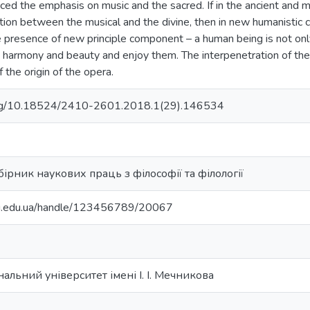
ced the emphasis on music and the sacred. If in the ancient and 
ion between the musical and the divine, then in new humanistic 
presence of new principle component – a human being is not only 
 harmony and beauty and enjoy them. The interpenetration of the 
 the origin of the opera.
i.org/10.18524/2410-2601.2018.1(29).146534
ірник наукових праць з філософії та філології
nu.edu.ua/handle/123456789/20067
альний університет імені І. І. Мечникова