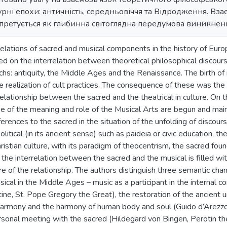
турні епохи: античність, середньовіччя та Відродження. В
претується як глибинна світоглядна передумова виникнен
relations of sacred and musical components in the history of Europ
ed on the interrelation between theoretical philosophical discourse 
chs: antiquity, the Middle Ages and the Renaissance. The birth of 
 realization of cult practices. The consequence of these was the
relationship between the sacred and the theatrical in culture. On 
e of the meaning and role of the Musical Arts are begun and maint
ferences to the sacred in the situation of the unfolding of discou
olitical (in its ancient sense) such as paideia or civic education, t
ristian culture, with its paradigm of theocentrism, the sacred fou
the interrelation between the sacred and the musical is filled wit
re of the relationship. The authors distinguish three semantic ch
ical in the Middle Ages – music as a participant in the internal c
ine, St. Pope Gregory the Great), the restoration of the ancient
rmony and the harmony of human body and soul (Guido d’Arezzo) 
ersonal meeting with the sacred (Hildegard von Bingen, Perotin t