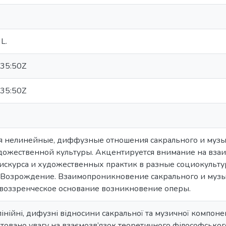
L.
35:50Z
35:50Z
я нелинейные, диффузные отношения сакрального и музы
дожественной культуры. Акцентируется внимание на взаи
скурса и художественных практик в разные социокультур
 Возрождение. Взаимопроникновение сакрального и музы
воззренческое основание возникновение оперы.
лінійні, дифузні відносини сакральної та музичної компоне
товано увагу на взаємозв’язок теоретичного філософськог