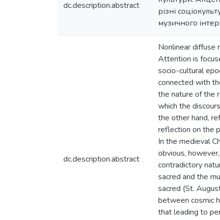
dc.description.abstract
різні соціокуль
музичного інтер
Nonlinear diffuse 
Attention is focus
socio-cultural epo
connected with the
the nature of the 
which the discours
the other hand, re
reflection on the p
In the medieval Ch
obvious, however, 
dc.description.abstract
contradictory natu
sacred and the mus
sacred (St. August
between cosmic ha
that leading to p