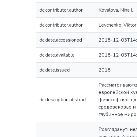
dc.contributor.author
Kovalova, Nina I.
dc.contributor.author
Levchenko, Viktor 
dc.date.accessioned
2018-12-03T14:
dc.date.available
2018-12-03T14:
dc.date.issued
2018
Рассматриваютс
европейской ху
dc.description.abstract
философского ди
средевековье и
глубинное миро
Розглядануті не
культури. Акцен