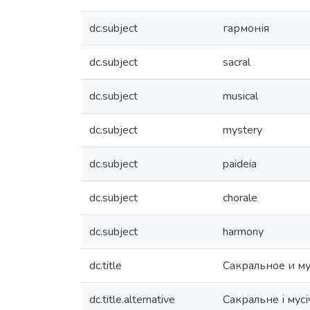
dc.subject
гармонія
dc.subject
sacral
dc.subject
musical
dc.subject
mystery
dc.subject
paideia
dc.subject
chorale
dc.subject
harmony
dc.title
Сакральное и му
dc.title.alternative
Сакральне і мусіч