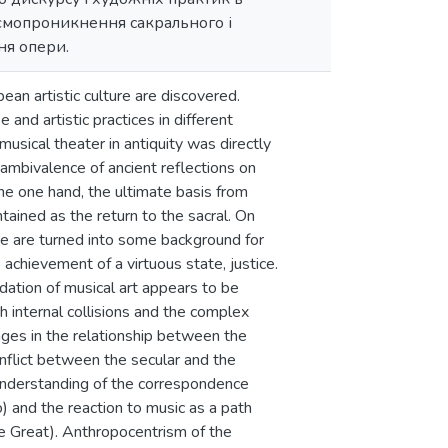
заємопроникнення сакрального і
ня опери.
ean artistic culture are discovered.
and artistic practices in different
musical theater in antiquity was directly
 ambivalence of ancient reflections on
the one hand, the ultimate basis from
ained as the return to the sacral. On
rse are turned into some background for
he achievement of a virtuous state, justice.
ndation of musical art appears to be
h internal collisions and the complex
anges in the relationship between the
onflict between the secular and the
 understanding of the correspondence
and the reaction to music as a path
he Great). Anthropocentrism of the