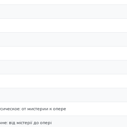
сическое: от мистерии к опере
не: від містерії до опері