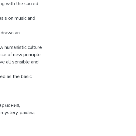
ing with the sacred
sis on music and
s drawn an
w humanistic culture
ce of new principle
ve all sensible and
ted as the basic
армония
,
,
mystery
,
paideia
,