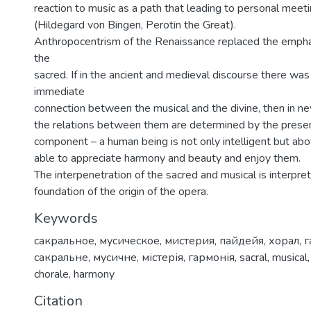
reaction to music as a path that leading to personal meet
(Hildegard von Bingen, Perotin the Great).
Anthropocentrism of the Renaissance replaced the empha
the
sacred. If in the ancient and medieval discourse there wa
immediate
connection between the musical and the divine, then in ne
the relations between them are determined by the presen
component – a human being is not only intelligent but abo
able to appreciate harmony and beauty and enjoy them.
The interpenetration of the sacred and musical is interpre
foundation of the origin of the opera.
Keywords
сакральное
,
мусическое
,
мистерия
,
пайдейя
,
хорал
,
г
сакральне
,
мусичне
,
містерія
,
гармонія
,
sacral
,
musical
chorale
,
harmony
Citation