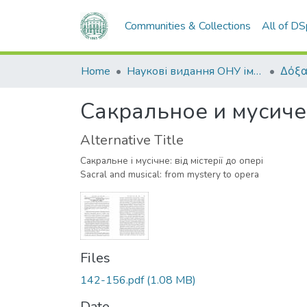
Communities & Collections
All of D
Home
Наукові видання ОНУ імені І. І. Мечникова
Δόξα
Сакральное и мусичес
Alternative Title
Сакральне і мусічне: від містерії до опері
Sacral and musical: from mystery to opera
Files
142-156.pdf
(1.08 MB)
Date