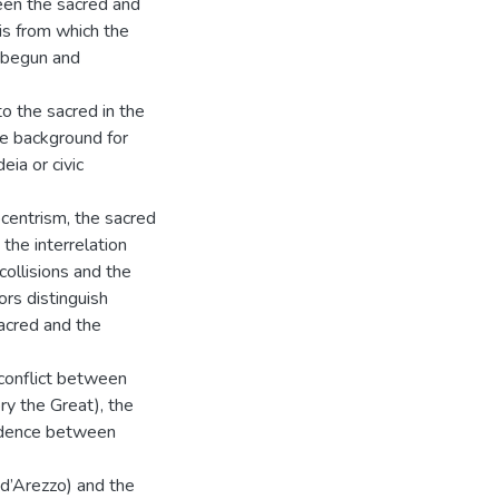
ween the sacred and
sis from which the
e begun and
to the sacred in the
me background for
eia or civic
ocentrism, the sacred
the interrelation
collisions and the
ors distinguish
acred and the
 conflict between
ry the Great), the
ondence between
d’Arezzo) and the