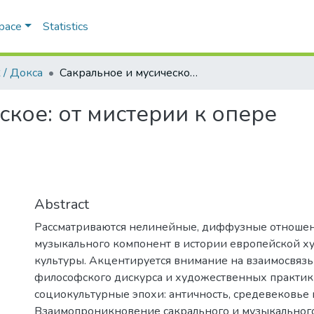
Space
Statistics
 / Докса
Сакральное и мусическое: от мистерии к опере
кое: от мистерии к опере
Abstract
Рассматриваются нелинейные, диффузные отношен
музыкального компонент в истории европейской 
культуры. Акцентируется внимание на взаимосвязь
философского дискурса и художественных практик
социокультурные эпохи: античность, средевековье
Взаимопроникновение сакрального и музыкальног