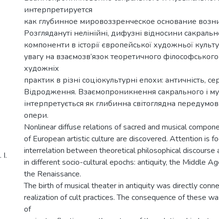
интерпретируется
как глубинное мировоззренческое основание возн
Розглядануті нелінійні, дифузні відносини сакральн
компоненти в історії європейської художньої культ
увагу на взаємозв’язок теоретичного філософського
художніх
практик в різні соціокультурні епохи: античність, се
Відродження. Взаємопроникнення сакрального і м
інтерпретується як глибинна світоглядна передумо
опери.
Nonlinear diffuse relations of sacred and musical compone
of European artistic culture are discovered. Attention is 
interrelation between theoretical philosophical discourse a
І.
in different socio-cultural epochs: antiquity, the Middle A
the Renaissance.
The birth of musical theater in antiquity was directly conn
realization of cult practices. The consequence of these w
of