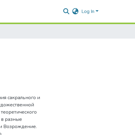
Log In
ия сакрального и
художественной
 теоретического
 в разные
 и Возрождение.
о