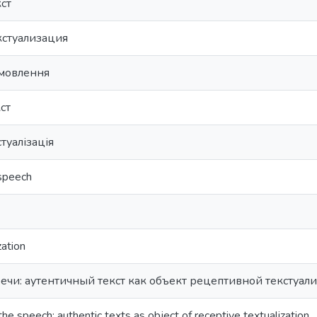
ст
кстуализация
 мовлення
ст
туалізація
 speech
zation
ечи: аутентичный текст как объект рецептивной текстуал
 the speech: authentic texts as object of receptive textualization