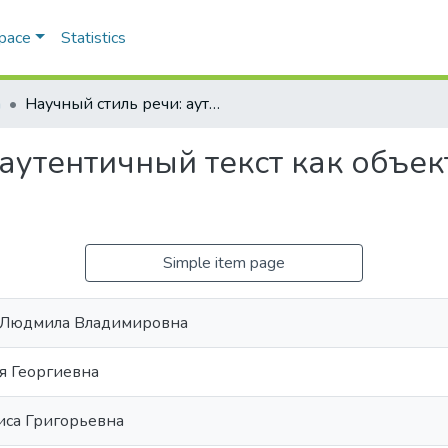
Space
Statistics
а
Научный стиль речи: аутентичный текст как объект рецептивной текстуализации
 аутентичный текст как объе
Simple item page
 Людмила Владимировна
я Георгиевна
иса Григорьевна