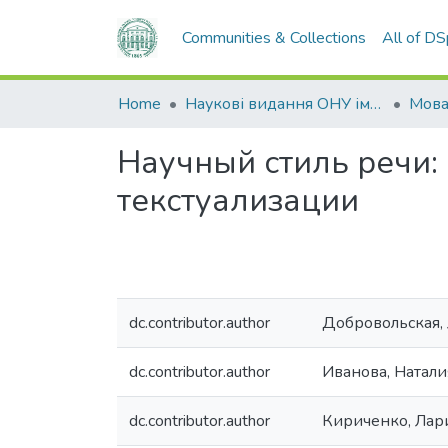
Communities & Collections
All of D
Home
Наукові видання ОНУ імені І. І. Мечникова
Мов
Научный стиль речи:
текстуализации
dc.contributor.author
Добровольская,
dc.contributor.author
Иванова, Натали
dc.contributor.author
Кириченко, Лар