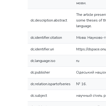
мови.
The article present
dc.description.abstract
some theses of the
language.
dc.identifier.citation
Мова: Науково-т
dc.identifier.uri
https://dspace.o
dc.language.iso
ru
dc.publisher
Одеський націон
dc.relation.ispartofseries
№ 16.
dc.subject
научный стиль 