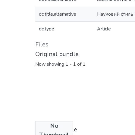
dc.title.alternative
Науковий стиль м
dc.type
Article
Files
Original bundle
Now showing
1 - 1 of 1
No
License bundle
Thumbnail