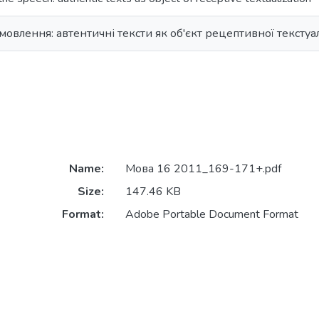
овлення: автентичні тексти як об'єкт рецептивної текстуал
Name:
Мова 16 2011_169-171+.pdf
Size:
147.46 KB
Format:
Adobe Portable Document Format