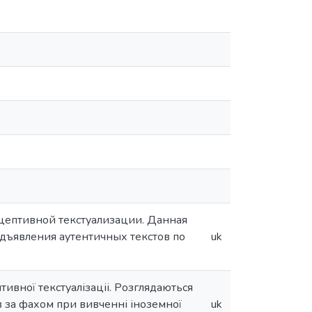
ецептивной текстуализации. Данная
дъявления аутентичных текстов по
uk
тивної текстуалізаціі. Розглядаються
в за фахом при вивченні іноземної
uk