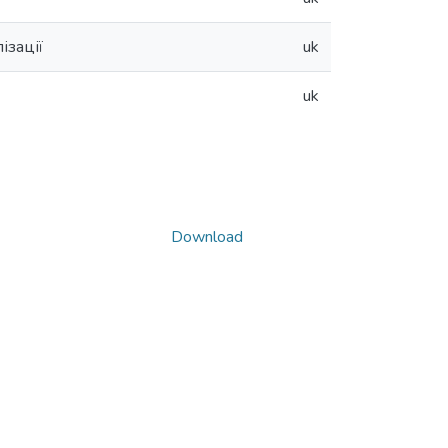
ізації
uk
uk
Download