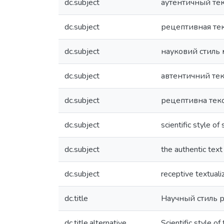
dc.subject
аутентичный тек
dc.subject
рецептивная те
dc.subject
науковий стиль
dc.subject
автентичний тек
dc.subject
рецептивна текс
dc.subject
scientific style of
dc.subject
the authentic text
dc.subject
receptive textuali
dc.title
Научный стиль р
dc.title.alternative
Scientific style of