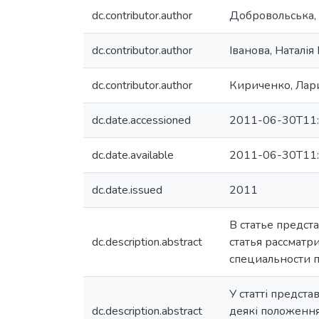
dc.contributor.author
Добровольська,
dc.contributor.author
Іванова, Наталія 
dc.contributor.author
Кириченко, Лар
dc.date.accessioned
2011-06-30T11:
dc.date.available
2011-06-30T11:
dc.date.issued
2011
В статье предст
dc.description.abstract
статья рассматр
специальности п
У статті предста
dc.description.abstract
деякі положення