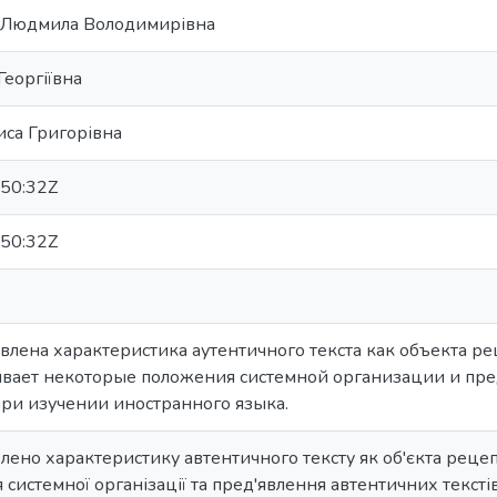
 Людмила Володимирівна
Георгіївна
иса Григорівна
50:32Z
50:32Z
авлена характеристика аутентичного текста как объекта р
ивает некоторые положения системной организации и пре
ри изучении иностранного языка.
влено характеристику автентичного тексту як об'єкта рецеп
 системної організації та пред'явлення автентичних тексті