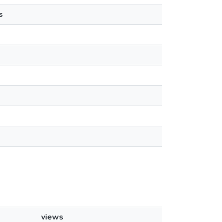
s
views