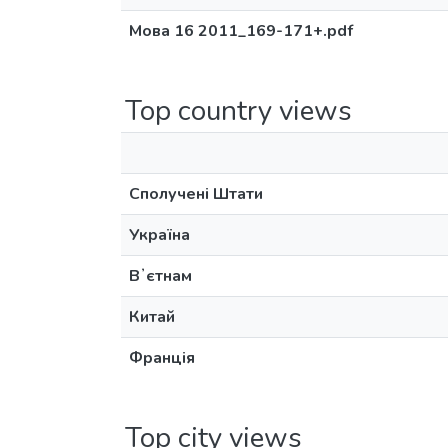
Мова 16 2011_169-171+.pdf
Top country views
Сполучені Штати
Україна
Вʼєтнам
Китай
Франція
Top city views