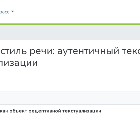
Space
й стиль речи: аутентичный тек
лизации
 как объект рецептивной текстуализации