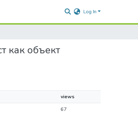
Log In
ст как объект
views
67