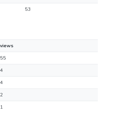
53
views
55
4
4
2
1