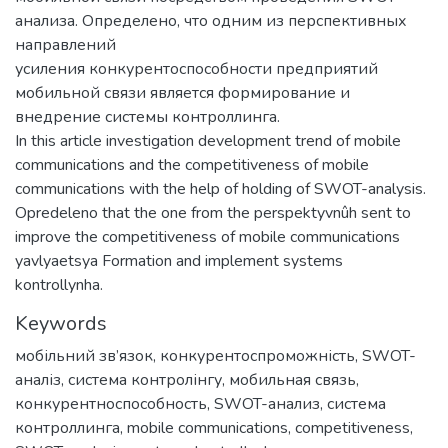
анализа. Определено, что одним из перспективных
направлений
усиления конкурентоспособности предприятий
мобильной связи является формирование и
внедрение системы контроллинга.
In this article investigation development trend of mobile
communications and the competitiveness of mobile
communications with the help of holding of SWOT-analysis.
Opredeleno that the one from the perspektyvnûh sent to
improve the competitiveness of mobile communications
yavlyaetsya Formation and implement systems
kontrollynha.
Keywords
мобільний зв’язок
,
конкурентоспроможність
,
SWOT-
аналіз
,
система контролінгу
,
мобильная связь
,
конкурентноспособность
,
SWOT-анализ
,
система
контроллинга
,
mobile communications
,
competitiveness
,