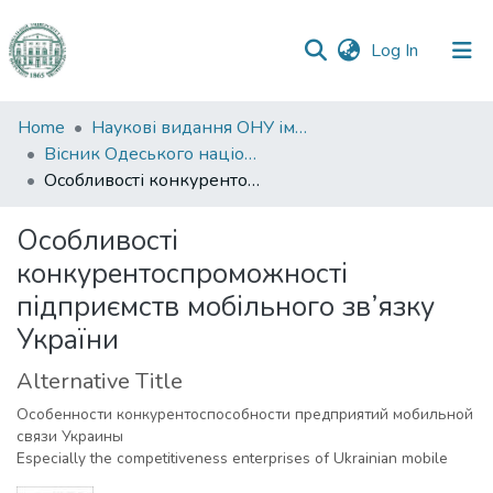
(current)
Log In
Communities
Home
Наукові видання ОНУ імені І. І. Мечникова
&
Вісник Одеського національного університету. Економіка
Collections
Особливості конкурентоспроможності підприємств мобільного зв’язку України
All of DSpace
Особливості
конкурентоспроможності
Statistics
підприємств мобільного зв’язку
України
Alternative Title
Особенности конкурентоспособности предприятий мобильной
связи Украины
Especially the competitiveness enterprises of Ukrainian mobile