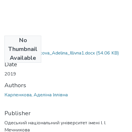
No
Files
Thumbnail
035.041_Karpenkova_Adelina_Illivna1.docx
(54.06 KB)
Available
Date
2019
Authors
Карпенкова, Аделіна Іллівна
Publisher
Одеський національний університет імені І. І.
Мечникова