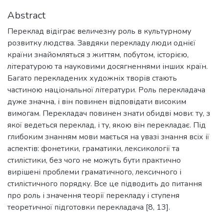
Abstract
Переклад відіграє величезну роль в культурному
розвитку людства. Завдяки перекладу люди однієї
країни знайомляться з життям, побутом, історією,
літературою та науковими досягненнями інших країн.
Багато перекладених художніх творів стають
частиною національної літератури. Роль перекладача
дуже значна, і він повинен відповідати високим
вимогам. Перекладач повинен знати обидві мови: ту, з
якої ведеться переклад, і ту, якою він перекладає. Під
глибоким знанням мови мається на увазі знання всіх ії
аспектів: фонетики, граматики, лексикології та
стилістики, без чого не можуть бути практично
вирішені проблеми граматичного, лексичного і
стилістичного порядку. Все це підводить до питання
про роль і значення теорії перекладу і ступеня
теоретичної підготовки перекладача [8, 13].