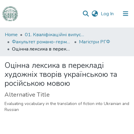
(current)
Log In
Communities
Home
01. Кваліфікаційні випускні роботи здобувачів вищої освіти
&
Факультет романо-германської філології
Магістри РГФ
Collections
Оцінна лексика в перекладі художніх творів українською та російською мовою
All of DSpace
Оцінна лексика в перекладі
художніх творів українською та
Statistics
російською мовою
Alternative Title
Evaluating vocabulary in the translation of fiction into Ukrainian and
Russian