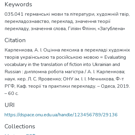
Keywords
035.041 германські мови та літератури
,
художній твір
,
перекладознавство
,
переклад
,
значення теорії
перекладу
,
значення слова
,
Гіліян Флінн
,
«Загублена»
Citation
Карпенкова, А. І. Оцінна лексика в перекладі художніх
творів українською та російською мовою = Evaluating
vocabulary in the translation of fiction into Ukrainian and
Russian : дипломна робота магістра / А. І. Карпенкова;
наук. кер. Л. С. Яровенко; ОНУ ім. І. І. Мечникова, Ф-т
РГФ, Каф. теорії та практики перекладу. – Одеса, 2019.
– 60 с.
URI
https://dspace.onu.edu.ua/handle/123456789/29136
Collections