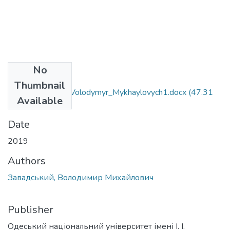
No
Files
Thumbnail
011_Zavads'kyy_Volodymyr_Mykhaylovych1.docx
(47.31
Available
KB)
Date
2019
Authors
Завадський, Володимир Михайлович
Publisher
Одеський національний університет імені І. І.