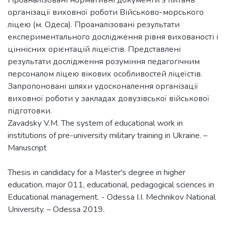
організації виховної роботи Військово-морського
ліцею (м. Одеса). Проаналізовані результати
експериментального дослідження рівня вихованості і
ціннісних орієнтацій ліцеїстів. Представлені
результати дослідження розуміння педагогічним
персоналом ліцею вікових особливостей ліцеїстів.
Запропоновані шляхи удосконалення організації
виховної роботи у закладах довузівської військової
підготовки.
Zavadsky V.M. The system of educational work in
institutions of pre-university military training in Ukraine. –
Manuscript
Thesis in candidacy for a Master's degree in higher
education, major 011, educational, pedagogical sciences in
Educational management. - Odessa I.I. Mechnikov National
University. – Odessa 2019.