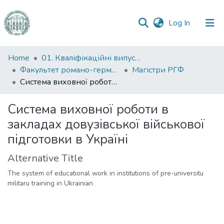
(current)
Log In
Communities
Home
01. Кваліфікаційні випускні роботи здобувачів вищої освіти
&
Факультет романо-германської філології
Магістри РГФ
Collections
Система виховної роботи в закладах довузівської військової підготовки в Україні
All of DSpace
Система виховної роботи в
закладах довузівської військової
Statistics
підготовки в Україні
Alternative Title
The system of educational work in institutions of pre-universitu
militaru training in Ukrainian