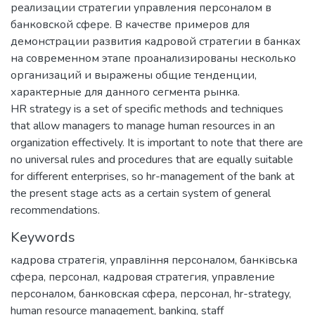
реализации стратегии управления персоналом в
банковской сфере. В качестве примеров для
демонстрации развития кадровой стратегии в банках
на современном этапе проанализированы несколько
организаций и выражены общие тенденции,
характерные для данного сегмента рынка.
HR strategy is a set of specific methods and techniques
that allow managers to manage human resources in an
organization effectively. It is important to note that there are
no universal rules and procedures that are equally suitable
for different enterprises, so hr-management of the bank at
the present stage acts as a certain system of general
recommendations.
Keywords
кадрова стратегія
,
управління персоналом
,
банківська
сфера
,
персонал
,
кадровая стратегия
,
управление
персоналом
,
банковская сфера
,
персонал
,
hr-strategy
,
human resource management
,
banking
,
staff