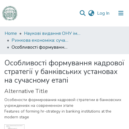
(current)
Log In
Communities
Home
Наукові видання ОНУ імені І. І. Мечникова
&
Ринкова економіка: сучасна теорія і практика управління
Collections
Особливості формування кадрової стратегії у банківських установах на сучасному етапі
All of DSpace
Особливості формування кадрової
стратегії у банківських установах
Statistics
на сучасному етапі
Alternative Title
Особености формирования кадровой стратегии в банковских
учреждениях на современном этапе
Features of forming hr-strategy in banking institutions at the
modern stage