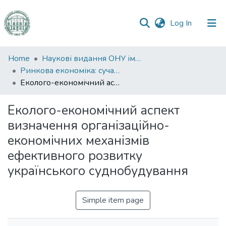
(current)
Log In
Communities
Home
Наукові видання ОНУ імені І. І. Мечникова
&
Ринкова економіка: сучасна теорія і практика управління
Collections
Еколого-економічний аспект визначення організаційно-економічних механізмів ефективного розвитку українського суднобудування
All of DSpace
Еколого-економічний аспект
визначення організаційно-
Statistics
економічних механізмів
ефективного розвитку
українського суднобудування
Simple item page