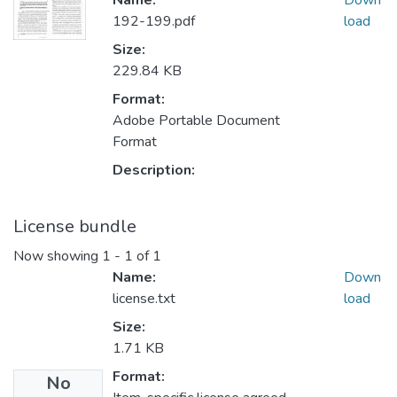
Name:
Down
192-199.pdf
load
Size:
229.84 KB
Format:
Adobe Portable Document
Format
Description:
License bundle
Now showing
1 - 1 of 1
Name:
Down
license.txt
load
Size:
1.71 KB
Format:
No