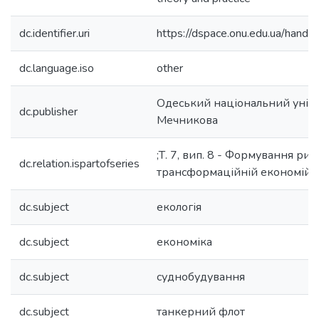
dc.identifier.uri
https://dspace.onu.edu.ua/han
dc.language.iso
other
Одеський національний універс
dc.publisher
Мечникова
;Т. 7, вип. 8 - Формування ри
dc.relation.ispartofseries
трансформаційній економійі 
dc.subject
екологія
dc.subject
економіка
dc.subject
суднобудування
dc.subject
танкерний флот