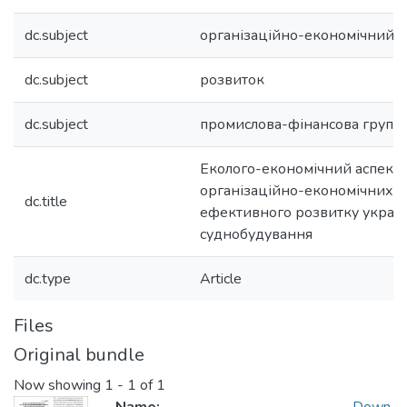
dc.subject
організаційно-економічний 
dc.subject
розвиток
dc.subject
промислова-фінансова група
Еколого-економічний аспект
організаційно-економічних м
dc.title
ефективного розвитку україн
суднобудування
dc.type
Article
Files
Original bundle
Now showing
1 - 1 of 1