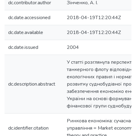
dc.contributor.author
Зінченко, А. І.
dc.date.accessioned
2018-04-19T12:20:44Z
dc.date.available
2018-04-19T12:20:44Z
dc.date.issued
2004
У статті розглянута перспект
танкерного флоту відповідн
екологічних правил і норматив
dc.description.abstract
розвитку суднобудівної проми
забезпечення економіко енер
України на основі формуванн
фінансової групи суднобудув
Ринкова економіка: сучасна те
dc.identifier.citation
управління = Market economy:
theory and practice