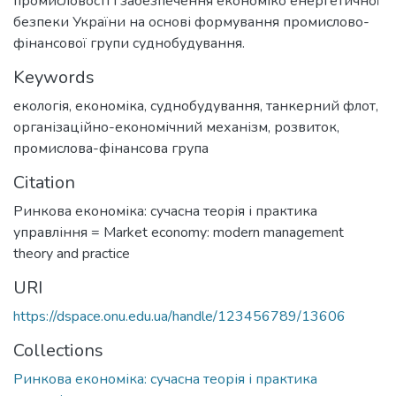
промисловості і забезпечення економіко енергетичної
безпеки України на основі формування промислово-
фінансової групи суднобудування.
Keywords
екологія
,
економіка
,
суднобудування
,
танкерний флот
,
організаційно-економічний механізм
,
розвиток
,
промислова-фінансова група
Citation
Ринкова економіка: сучасна теорія і практика
управління = Market economy: modern management
theory and practice
URI
https://dspace.onu.edu.ua/handle/123456789/13606
Collections
Ринкова економіка: сучасна теорія і практика