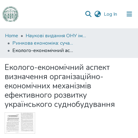
(current)
Log In
Communities
Home
Наукові видання ОНУ імені І. І. Мечникова
&
Ринкова економіка: сучасна теорія і практика управління
Collections
Еколого-економічний аспект визначення організаційно-економічних механізмів ефективного розвитку українського суднобудування
All of DSpace
Еколого-економічний аспект
визначення організаційно-
Statistics
економічних механізмів
ефективного розвитку
українського суднобудування