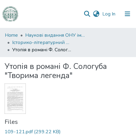
(current)
Log In
Communities
Home
Наукові видання ОНУ імені І. І. Мечникова
&
Історико-літературний журнал
Collections
Утопія в романі Ф. Сологуба "Творима легенда"
All of DSpace
Утопія в романі Ф. Сологуба
"Творима легенда"
Statistics
Files
109-121.pdf
(299.22 KB)