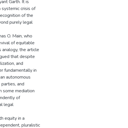
nt Garth. It is
systemic crisis of
recognition of the
yond purely legal
mas O. Main, who
vival of equitable
 analogy, the article
argued that despite
lization, and
r fundamentally in
te an autonomous
e parties, and
 in some mediation
ndently of
l legal
h equity in a
ependent, pluralistic