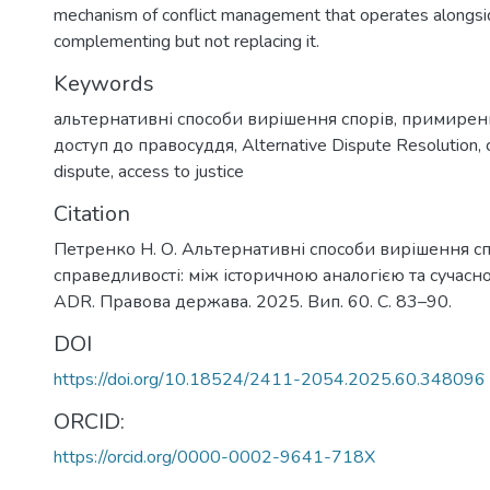
mechanism of conflict management that operates alongside 
complementing but not replacing it.
Keywords
альтернативні способи вирішення спорів
,
примирен
доступ до правосуддя
,
Alternative Dispute Resolution
,
dispute
,
access to justice
Citation
Петренко Н. О. Альтернативні способи вирішення сп
справедливості: між історичною аналогією та сучас
ADR. Правова держава. 2025. Вип. 60. С. 83–90.
DOI
https://doi.org/10.18524/2411-2054.2025.60.348096
ORCID:
https://orcid.org/0000-0002-9641-718X