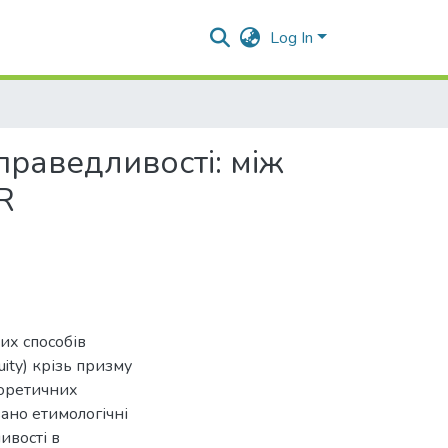
Log In
праведливості: між
R
их способів
ity) крізь призму
еоретичних
ано етимологічні
ивості в