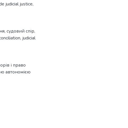
judicial justice,
ня
,
судовий спір
,
conciliation
,
judicial
орів і право
ною автономією