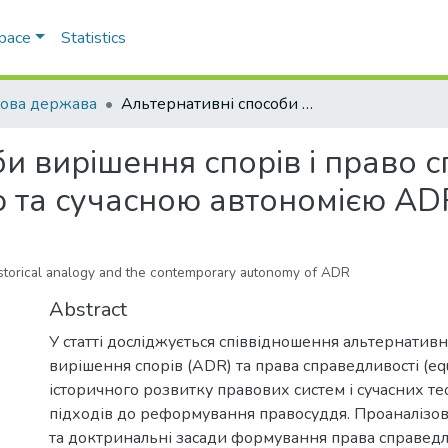
Space
Statistics
ова держава
Альтернативні способи вирішення спорів і право справедливості: між історичною аналогією та сучасною автономією ADR
и вирішення спорів і право с
ю та сучасною автономією AD
historical analogy and the contemporary autonomy of ADR
Abstract
У статті досліджується співвідношення альтернативн
вирішення спорів (ADR) та права справедливості (equ
історичного розвитку правових систем і сучасних т
підходів до реформування правосуддя. Проаналізов
та доктринальні засади формування права справедл