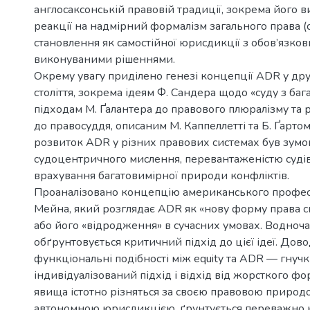
англосаксонській правовій традиції, зокрема його 
реакції на надмірний формалізм загального права (
становлення як самостійної юрисдикції з обов’язко
виконуваними рішеннями.
Окрему увагу приділено генезі концепції ADR у дру
століття, зокрема ідеям Ф. Сандера щодо «суду з ба
підходам М. Ґалантера до правового плюралізму та
до правосуддя, описаним М. Каппеллетті та Б. Ґарто
розвиток ADR у різних правових системах був зум
судоцентричного мислення, перевантаженістю судів
врахування багатовимірної природи конфліктів.
Проаналізовано концепцію американського профес
Мейна, який розглядає ADR як «нову форму права с
або його «відродження» в сучасних умовах. Водночас
обґрунтовується критичний підхід до цієї ідеї. Дово
функціональні подібності між equity та ADR — гнучкі
індивідуалізований підхід і відхід від жорсткого фо
явища істотно різняться за своєю правовою природ
автономною юрисдикцією, ґрунтується переважно 