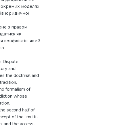
 в окремих моделях
тів юридичної
ене з правом
ядатися як
я конфліктів, який
ve Dispute
tory and
es the doctrinal and
radition,
nd formalism of
diction whose
cion.
the second half of
ncept of the “multi-
m, and the access-