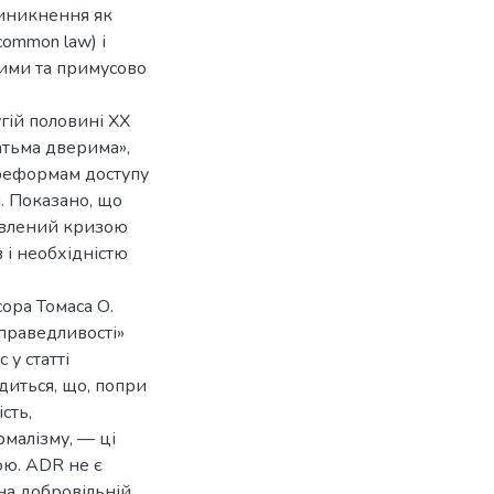
виникнення як
common law) і
вими та примусово
гій половині ХХ
гатьма дверима»,
 реформам доступу
м. Показано, що
овлений кризою
 і необхідністю
ора Томаса О.
праведливості»
 у статті
диться, що, попри
сть,
рмалізму, — ці
ою. ADR не є
на добровільній