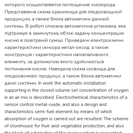
которого осуществляется поглощение кислорода.
Представлена схема хранилища для плодоовощной
продукции, а также блока автоматики данной
системы. В роботі описана автоматична установка, яка
підтримуе в замкнутому об'ємі задану концентрацію
кисню в повітряній суміші. Приведені електрохімічні
характеристики сенсора метал-оксид, а також
конструкція і характеристики напівпаливного
елементу, за допомогою якого здійснюється
поглинання кисню. Наведена схема сховища для
плодоовочевої продукції, а також блока автоматики
даної системи. In work the automatic installation
supporting in the closed volume set concentration of oxygen
in an air mix is described. Electrochemical characteristics of a
sensor control metal-oxide, and also a design and
characteristics semi-fuel element by means of which
absorption of oxygen is carried out are resulted. The scheme
of storehouse for fruit-and-vegetable production, and also
the block of automatics of the given system is presented.