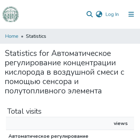
(current)
Log In
Communities
Home
Statistics
&
Collections
Statistics for Автоматическое
регулирование концентрации
All of DSpace
кислорода в воздушной смеси с
помощью сенсора и
полутопливного элемента
Total visits
views
Автоматическое регулирование