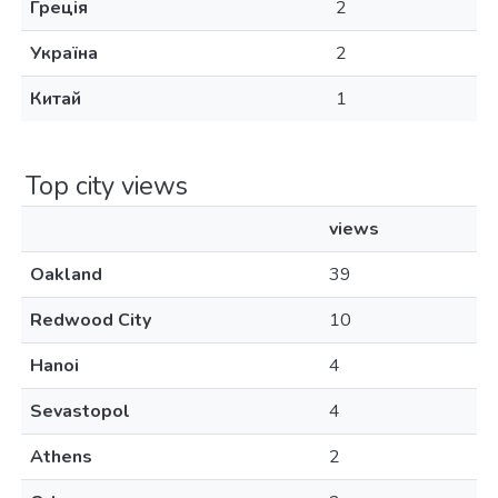
Греція
2
Україна
2
Китай
1
Top city views
views
Oakland
39
Redwood City
10
Hanoi
4
Sevastopol
4
Athens
2