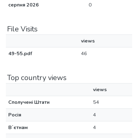
серпня 2026
0
File Visits
views
49-55.pdf
46
Top country views
views
Сполучені Штати
54
Росія
4
Вʼєтнам
4