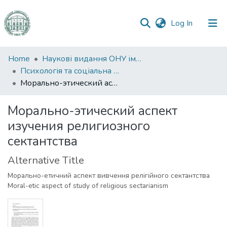
(current)
Log In
Communities
Home
Наукові видання ОНУ імені І. І. Мечникова
&
Психологія та соціальна робота
Collections
Морально-этический аспект изучения религиозного сектантства
All of DSpace
Морально-этический аспект
изучения религиозного
Statistics
сектантства
Alternative Title
Морально-етичний аспект вивчення релігійного сектантства
Moral-etic aspect of study of religious sectarianism