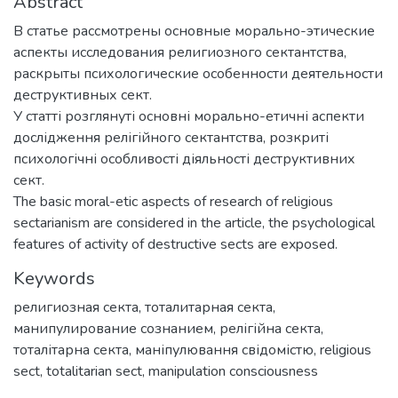
Abstract
В статье рассмотрены основные морально-этические
аспекты исследования религиозного сектантства,
раскрыты психологические особенности деятельности
деструктивных сект.
У статті розглянуті основні морально-етичні аспекти
дослідження релігійного сектантства, розкриті
психологічні особливості діяльності деструктивних
сект.
The basic moral-etic aspects of research of religious
sectarianism are considered in the article, the psychological
features of activity of destructive sects are exposed.
Keywords
религиозная секта
,
тоталитарная секта
,
манипулирование сознанием
,
релігійна секта
,
тоталітарна секта
,
маніпулювання свідомістю
,
religious
sect
,
totalitarian sect
,
manipulation consciousness