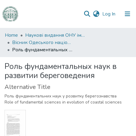
(current)
Log In
Communities
Home
Наукові видання ОНУ імені І. І. Мечникова
&
Вісник Одеського національного університету. Географічні та геологічні науки
Collections
Роль фундаментальных наук в развитии береговедения
All of DSpace
Роль фундаментальных наук в
развитии береговедения
Statistics
Alternative Title
Роль фундаментальних наук у розвитку берегознавства
Role of fundamental sciences in evolution of coastal sciences