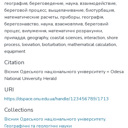
география
,
береговедение
,
наука
,
взаимодействие
,
береговой процесс
,
выщелачивание
,
биотурбация
,
математические расчеты
,
приборы
,
географія
,
берегознавство
,
наука
,
взаємовплив
,
береговий
процес
,
вилуження
,
математичні розрахунки
,
приладдя
,
geography
,
coastal sciences
,
interaction
,
shore
process
,
lixiviation
,
bioturbation
,
mathematical calculation
,
equipment
Citation
Вісник Одеського національного університету = Odesa
National University Herald
URI
https://dspace.onu.edu.ua/handle/123456789/1713
Collections
Вісник Одеського національного університету.
Географічні та геологічні науки