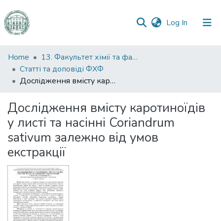
(current)
Log In
Communities
Home
13. Факультет хімії та фармації
&
Статті та доповіді ФХФ
Collections
Дослідження вмісту каротиноїдів у листі та насінні Coriandrum sativum залежно від умов екстракції
All of DSpace
Дослідження вмісту каротиноїдів
у листі та насінні Coriandrum
Statistics
sativum залежно від умов
екстракції