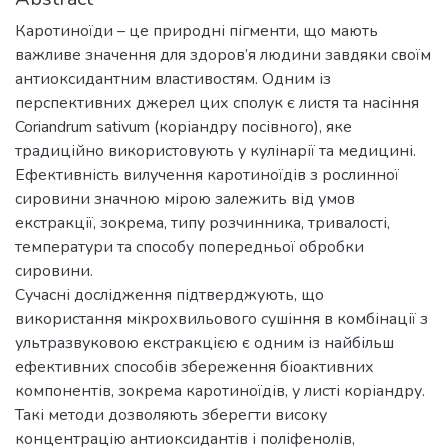
Каротиноїди – це природні пігменти, що мають
важливе значення для здоров’я людини завдяки своїм
антиоксидантним властивостям. Одним із
перспективних джерел цих сполук є листя та насіння
Coriandrum sativum (коріандру посівного), яке
традиційно використовують у кулінарії та медицині.
Ефективність вилучення каротиноїдів з рослинної
сировини значною мірою залежить від умов
екстракції, зокрема, типу розчинника, тривалості,
температури та способу попередньої обробки
сировини.
Сучасні дослідження підтверджують, що
використання мікрохвильового сушіння в комбінації з
ультразвуковою екстракцією є одним із найбільш
ефективних способів збереження біоактивних
компонентів, зокрема каротиноїдів, у листі коріандру.
Такі методи дозволяють зберегти високу
концентрацію антиоксидантів і поліфенолів,