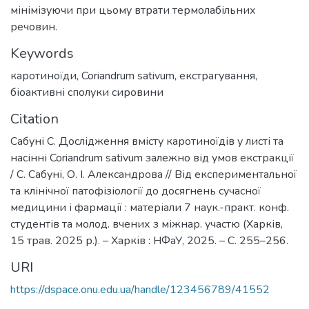
мінімізуючи при цьому втрати термолабільних
речовин.
Keywords
каротиноїди
,
Coriandrum sativum
,
екстрагування
,
біоактивні сполуки сировини
Citation
Сабуні С. Дослідження вмісту каротиноїдів у листі та
насінні Coriandrum sativum залежно від умов екстракції
/ С. Сабуні, О. І. Александрова // Від експериментальної
та клінічної патофізіології до досягнень сучасної
медицини і фармації : матеріали 7 наук.-практ. конф.
студентів та молод. вчених з міжнар. участю (Харків,
15 трав. 2025 р.). – Харків : НФаУ, 2025. – С. 255–256.
URI
https://dspace.onu.edu.ua/handle/123456789/41552