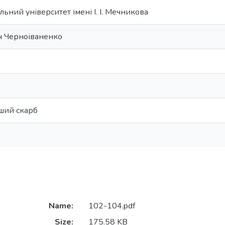
ьний університет імені І. І. Мечникова
ч Черноіваненко
ший скарб
Name:
102-104.pdf
Size:
175.58 KB