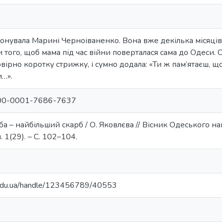
увала Марині Черноіваненко. Вона вже декілька місяців ж
 того, щоб мама під час війни поверталася сама до Одеси.
ірно коротку стрижку, і сумно додала: «Ти ж пам’ятаєш, 
и…».
/0000-0001-7686-7637
а – найбільший скарб / О. Яковлєва // Вісник Одеського нац
п. 1(29). – С. 102–104.
u.edu.ua/handle/123456789/40553