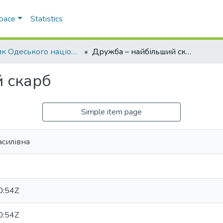
Space
Statistics
Вісник Одеського національного університету. Філологія
Дружба – найбільший скарб
 скарб
Simple item page
асилівна
0:54Z
0:54Z