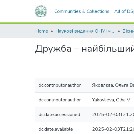
Communities & Collections
All of D
Home
Наукові видання ОНУ імені І. І. Мечникова
Дружба – найбільший
dc.contributor.author
Яковлєва, Ольга В
dc.contributor.author
Yakovlieva, Olha V.
dc.date.accessioned
2025-02-03T21:2
dc.date.available
2025-02-03T21:2