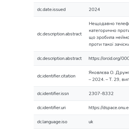
dc.date.issued
2024
Нещодавно телефон
категорично проти
dc.description.abstract
що зробила неймов
проти такої зачіск
dc.description.abstract
https://orcid.org
Яковлєва О. Дружб
dc.identifier.citation
– 2024. – Т. 29, ви
dc.identifier.issn
2307-8332
dc.identifier.uri
https://dspace.on
dc.language.iso
uk