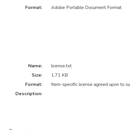
Format:
Adobe Portable Document Format
Name:
license.txt
Size:
1.71 KB
Format:
Item-specific license agreed upon to s
Description: