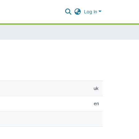
Log In
uk
en