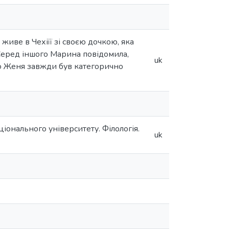
иве в Чехіїї зі своєю дочкою, яка
 Серед іншого Марина повідомила,
uk
що Женя завжди був категорично
іонального університету. Філологія.
uk