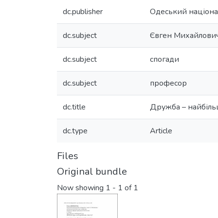
dc.publisher
Одеський націонал
dc.subject
Євген Михайлови
dc.subject
спогади
dc.subject
професор
dc.title
Дружба – найбіль
dc.type
Article
Files
Original bundle
Now showing
1 - 1 of 1