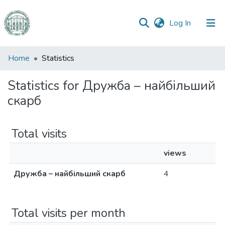
(current)
Log In
Communities
Home
Statistics
&
Collections
Statistics for Дружба – найбільший
скарб
All of DSpace
Total visits
views
Дружба – найбільший скарб
4
Total visits per month