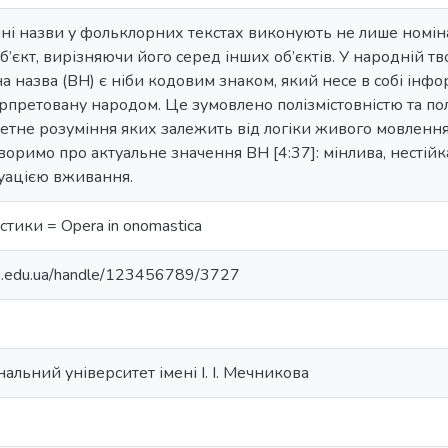
чні назви у фольклорних текстах виконують не лише номін
’єкт, вирізняючи його серед інших об’єктів. У народній тво
а назва (ВН) є ніби кодовим знаком, який несе в собі інф
рпретовану народом. Це зумовлено полізмістовністю та пол
етне розуміння яких залежить від логіки живого мовлення а
оворимо про актуальне значення ВН [4:37]: мінлива, нестій
уацією вживання.
тики = Opera in onomastica
nu.edu.ua/handle/123456789/3727
альний університет імені І. І. Мечникова