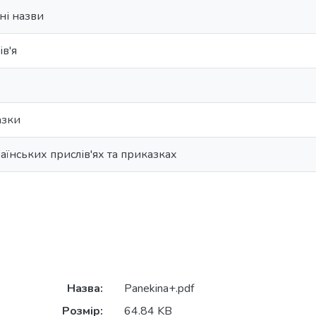
ні назви
ів'я
азки
аїнських прислів'ях та приказках
Назва:
Panekina+.pdf
Розмір:
64.84 KB