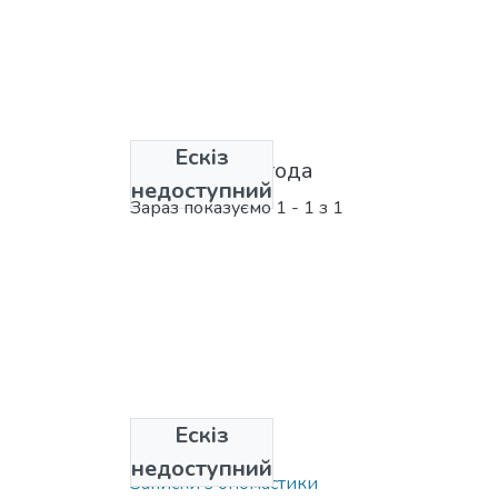
Ескіз
Ліцензійна угода
недоступний
Зараз показуємо
1 - 1 з 1
Ескіз
Зібрання
недоступний
Записки з ономастики