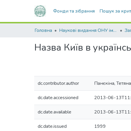
Фонди та зібрання
Пошук за кри
Головна
Наукові видання ОНУ імені І. І. Мечникова
За
Назва Київ в українс
dc.contributor.author
Панєкіна, Тетяна
dc.date.accessioned
2013-06-13T11:
dc.date.available
2013-06-13T11:
dc.date.issued
1999