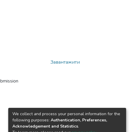
Завантажити
ubmission
We collect and process your personal information for the
following purposes:
Authentication, Preferences,
Acknowledgement and Statistics
.