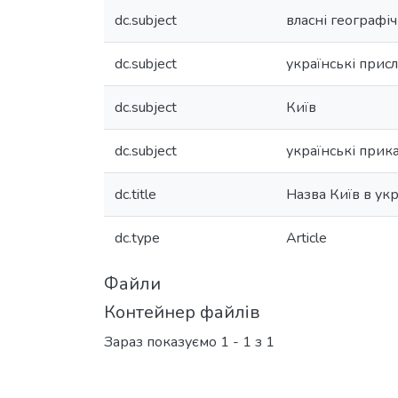
dc.subject
власні географіч
dc.subject
українські присл
dc.subject
Київ
dc.subject
українські прик
dc.title
Назва Київ в укр
dc.type
Article
Файли
Контейнер файлів
Зараз показуємо
1 - 1 з 1