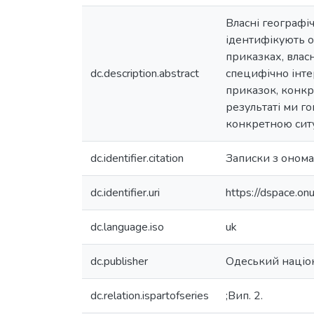
Власні географі
ідентифікують об
приказках, власн
dc.description.abstract
специфічно інте
приказок, конкр
результаті ми г
конкретною сит
dc.identifier.citation
Записки з ономас
dc.identifier.uri
https://dspace.o
dc.language.iso
uk
dc.publisher
Одеський націон
dc.relation.ispartofseries
;Вип. 2.