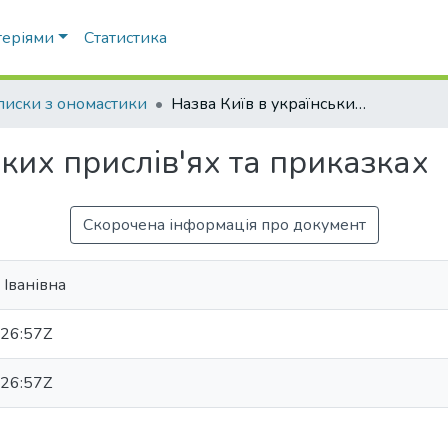
теріями
Статистика
писки з ономастики
Назва Київ в українських прислів'ях та приказках
ьких прислів'ях та приказках
Скорочена інформація про документ
 Іванівна
26:57Z
26:57Z