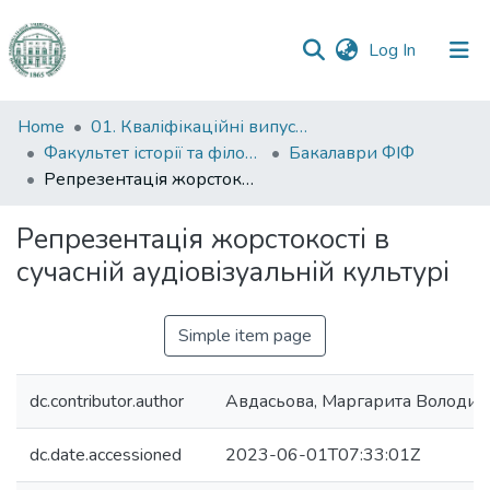
(current)
Log In
Communities
Home
01. Кваліфікаційні випускні роботи здобувачів вищої освіти
&
Факультет історії та філософії
Бакалаври ФІФ
Collections
Репрезентація жорстокості в сучасній аудіовізуальній культурі
All of DSpace
Репрезентація жорстокості в
сучасній аудіовізуальній культурі
Statistics
Simple item page
dc.contributor.author
Авдасьова, Маргарита Володим
dc.date.accessioned
2023-06-01T07:33:01Z