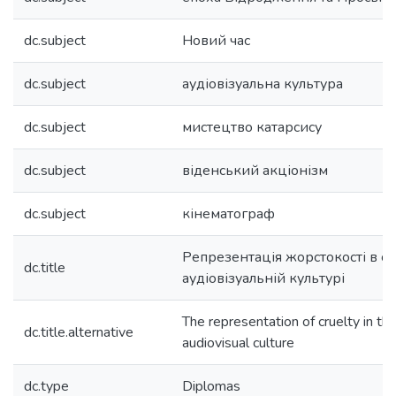
dc.subject
Новий час
dc.subject
аудіовізуальна культура
dc.subject
мистецтво катарсису
dc.subject
віденський акціонізм
dc.subject
кінематограф
Репрезентація жорстокості в су
dc.title
аудіовізуальній культурі
The representation of cruelty in t
dc.title.alternative
audiovisual culture
dc.type
Diplomas