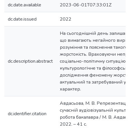
dc.date.available
2023-06-01T07:33:01Z
dc.date.issued
2022
На сьогоднішній день залишаю
що вимагають негайного виріш
розуміння та пояснення такого 
жорстокість. Враховуючи непро
dc.description.abstract
соціально-політичну ситуацію в 
культурологічне та філософськ
дослідження феномену жорсток
актуальний та затребуваний у 
характер.
Авдасьова, М. В. Репрезентація
сучасній аудіовізуальній культу
dc.identifier.citation
робота бакалавра / М. В. Авдась
2022. – 41 с.