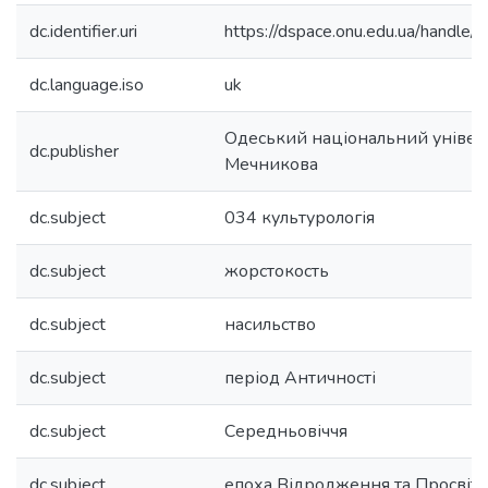
dc.identifier.uri
https://dspace.onu.edu.ua/hand
dc.language.iso
uk
Одеський національний університ
dc.publisher
Мечникова
dc.subject
034 культурологія
dc.subject
жорстокость
dc.subject
насильство
dc.subject
період Античності
dc.subject
Середньовіччя
dc.subject
епоха Відродження та Просвіт