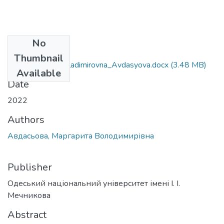
No
Files
Thumbnail
034_Margarita_Vladimirovna_Avdasyova.docx
(3.48 MB)
Available
Date
2022
Authors
Авдасьова, Маргарита Володимирівна
Publisher
Одеський національний університет імені І. І.
Мечникова
Abstract