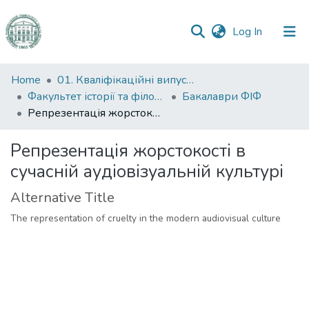
(current)
Log In
Communities
Home
01. Кваліфікаційні випускні роботи здобувачів вищої освіти
&
Факультет історії та філософії
Бакалаври ФІФ
Collections
Репрезентація жорстокості в сучасній аудіовізуальній культурі
All of DSpace
Репрезентація жорстокості в
сучасній аудіовізуальній культурі
Statistics
Alternative Title
The representation of cruelty in the modern audiovisual culture