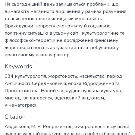
На сьогоднішній день залишаються проблеми, що
вимагають негайного вирішення у рамках розуміння
та пояснення такого явища, як жорстокість.
Враховуючи непросту економічну й соціально-
політичну ситуацію в усьому світі, культурологічне та
філософсько-теоретичне дослідження феномену
жорстокості носить актуальний та затребуваний у
практичному плані характер.
Keywords
034 культурологія
,
жорстокость
,
насильство
,
період
Античності
,
Середньовіччя
,
епоха Відродження та
Просвітництва
,
Новий час
,
аудіовізуальна культура
,
мистецтво катарсису
,
віденський акціонізм
,
кінематограф
Citation
Авдасьова, М. В. Репрезентація жорстокості в сучасній
аудіовізуальній культурі : дипломна робота бакалавра /