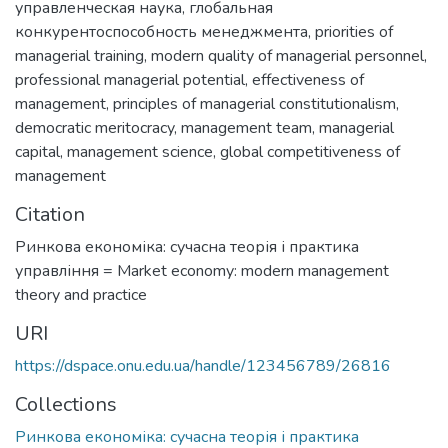
управленческая наука
,
глобальная
конкурентоспособность менеджмента
,
priorities of
managerial training
,
modern quality of managerial personnel
,
professional managerial potential
,
effectiveness of
management
,
principles of managerial constitutionalism
,
democratic meritocracy
,
management team
,
managerial
capital
,
management science
,
global competitiveness of
management
Citation
Ринкова економіка: сучасна теорія і практика
управління = Market economy: modern management
theory and practice
URI
https://dspace.onu.edu.ua/handle/123456789/26816
Collections
Ринкова економіка: сучасна теорія і практика