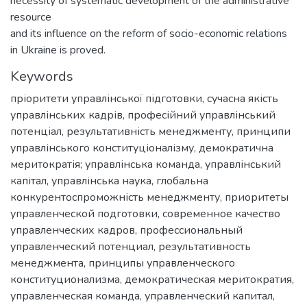
necessity of systematic development of the administrative
resource
and its influence on the reform of socio-economic relations
in Ukraine is proved.
Keywords
пріоритети управлінської підготовки
,
сучасна якість
управлінських кадрів
,
професійний управлінський
потенціал
,
результативність менеджменту
,
принципи
управлінського конституціоналізму
,
демократична
меритократія; управлінська команда
,
управлінський
капітал
,
управлінська наука
,
глобальна
конкурентоспроможність менеджменту
,
приоритеты
управленческой подготовки
,
современное качество
управленческих кадров
,
профессиональный
управленческий потенциал
,
результативность
менеджмента
,
принципы управленческого
конституционализма
,
демократическая меритократия
,
управленческая команда
,
управленческий капитал
,