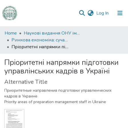
(current)
Log In
Communities
Home
Наукові видання ОНУ імені І. І. Мечникова
&
Ринкова економіка: сучасна теорія і практика управління
Collections
Пріоритетні напрямки підготовки управлінських кадрів в Україні
All of DSpace
Пріоритетні напрямки підготовки
управлінських кадрів в Україні
Statistics
Alternative Title
Приоритетные направления подготовки управленческих
кадров в Украине
Priority areas of preparation management staff in Ukraine