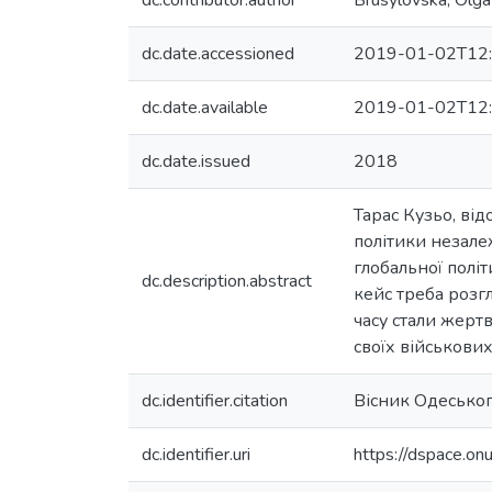
dc.contributor.author
Brusylovska, Olga 
dc.date.accessioned
2019-01-02T12:
dc.date.available
2019-01-02T12:
dc.date.issued
2018
Тарас Кузьо, від
політики незале
глобальної політ
dc.description.abstract
кейс треба розг
часу стали жерт
своїх військових
dc.identifier.citation
Вісник Одеського
dc.identifier.uri
https://dspace.o