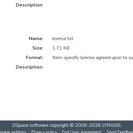
Description:
Name:
license.txt
Size:
1.71 KB
Format:
Item-specific license agreed upon to s
Description:
DSpace software
copyright © 2009-2026
LYRASIS
ookie settings
Privacy policy
End User Agreement
Send Feedba