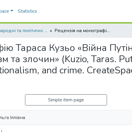
Space
Statistics
Міжнародні та політичні дослідження
Рецензія на монографію Тараса Кузьо «Війна Путіна проти України. революція, націоналізм та злочин» (Kuzio, Taras. Putin’s War against Ukraine. Revolution, nationalism, and crime. CreateSpace, University of Toronto, 2017)
ію Тараса Кузьо «Війна Путін
 та злочин» (Kuzio, Taras. Put
tionalism, and crime. CreateSpac
Simple item page
ьга Іллівна