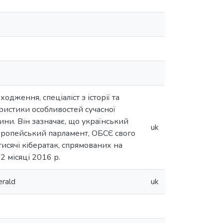
дження, спеціаліст з історії та
ристики особливостей сучасної
сини. Він зазначає, що український
uk
Європейський парламент, ОБСЄ свого
тисячі кібератак, спрямованих на
 2 місяці 2016 р.
rald
uk