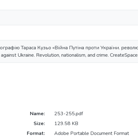
графію Тараса Кузьо «Війна Путіна проти України. революці
 against Ukraine. Revolution, nationalism, and crime. CreateSpace
Name:
253-255.pdf
Size:
129.58 KB
Format:
Adobe Portable Document Format