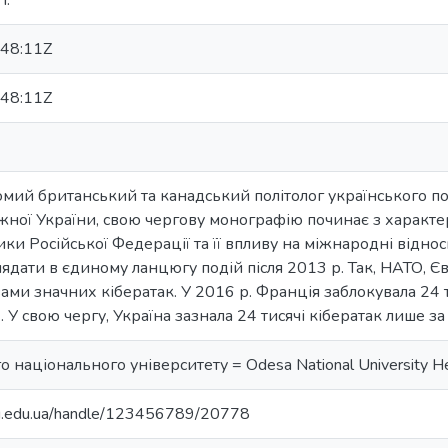
I.
48:11Z
48:11Z
омий британський та канадський політолог українського похо
жної України, свою чергову монографію починає з характе
ики Російської Федерації та її впливу на міжнародні відно
лядати в єдиному ланцюгу подій після 2013 р. Так, НАТО, 
вами значних кібератак. У 2016 р. Франція заблокувала 24 
. У свою чергу, Україна зазнала 24 тисячі кібератак лише за
 національного університету = Odesa National University He
nu.edu.ua/handle/123456789/20778