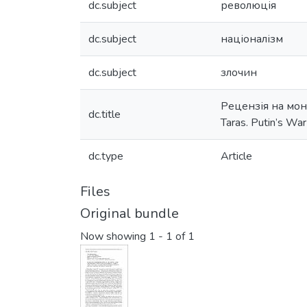
dc.subject
революція
dc.subject
націоналізм
dc.subject
злочин
Рецензія на моно
dc.title
Taras. Putin’s War
dc.type
Article
Files
Original bundle
Now showing
1 - 1 of 1