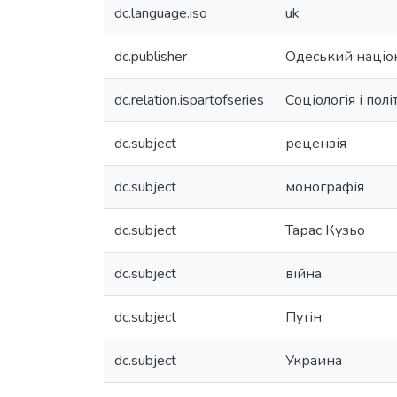
dc.language.iso
uk
dc.publisher
Одеський націон
dc.relation.ispartofseries
Соціологія і полі
dc.subject
рецензія
dc.subject
монографія
dc.subject
Тарас Кузьо
dc.subject
війна
dc.subject
Путін
dc.subject
Украина