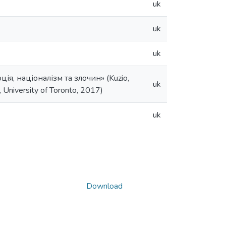
uk
uk
uk
я, націоналізм та злочин» (Kuzio,
uk
, University of Toronto, 2017)
uk
Download