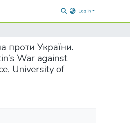
Log In
а проти України.
in’s War against
e, University of