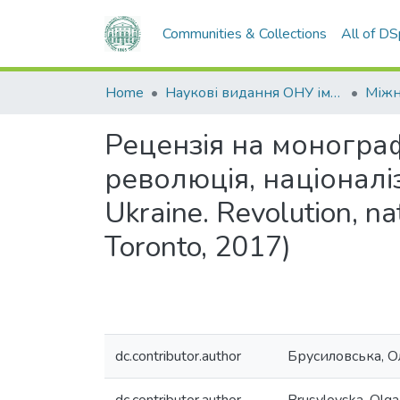
Communities & Collections
All of D
Home
Наукові видання ОНУ імені І. І. Мечникова
Рецензія на монограф
революція, націоналізм
Ukraine. Revolution, na
Toronto, 2017)
dc.contributor.author
Брусиловська, Ол