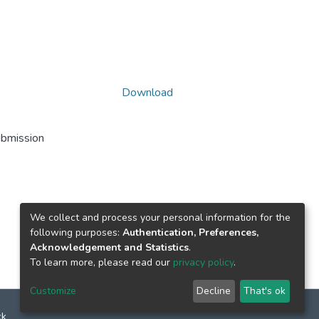
Download
ubmission
We collect and process your personal information for the
following purposes:
Authentication, Preferences,
Acknowledgement and Statistics
.
To learn more, please read our
privacy policy
.
Customize
Decline
That's ok
ck