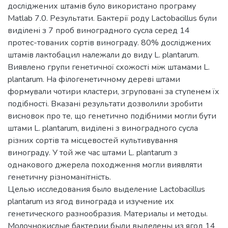
досліджених штамів було використано програму
Matlab 7.0. Результати. Бактерії роду Lactobacillus були
виділені з 7 проб виноградного сусла серед 14
протес-тованих сортів винограду. 80% досліджених
штамів лактобацил належали до виду L. plantarum.
Виявлено групи генетичної схожості між штамами L.
plantarum. На філогенетичному дереві штами
формували чотири кластери, згруповані за ступенем їх
подібності. Вказані результати дозволили зробити
висновок про те, що генетично подібними могли бути
штами L. plantarum, виділені з виноградного сусла
різних сортів та місцевостей культивування
винограду. У той же час штами L. plantarum з
однакового джерела походження могли виявляти
генетичну різноманітність.
Целью исследования было выделение Lactobacillus
plantarum из ягод винограда и изучение их
генетического разнообразия. Материалы и методы.
Молочнокислые бактерии были выделены из ягод 14