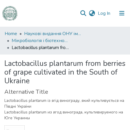
(current)
Log In
Communities
Home
Наукові видання ОНУ імені І. І. Мечникова
&
Мікробіологія і біотехнологія
Collections
Lactobacillus plantarum from berries of grape cultivated in the South of Ukraine
All of DSpace
Lactobacillus plantarum from berries
of grape cultivated in the South of
Statistics
Ukraine
Alternative Title
Lactobacillus plantarum із ягід винограду, який культивується на
Півдні України
Lactobacillus plantarum из ягод винограда, культивируемого на
Юге Украины