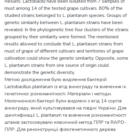
Results. Lactobacilli have been isolated from 7 samples of
must among 14 of the tested grape cultivars. 80% of the
studied strains belonged to L. plantarum species. Groups of
genetic similarity between L. plantarum strains have been
revealed. In the phylogenetic tree four clusters of the strains
grouped by their similarity were formed. The mentioned
results allowed to conclude that L. plantarum strains from
must of grape of different cultivars and territories of grape
cultivation could show the genetic similarity. Opposite, some
L. plantarum strains from one source of origin could
demonstrate the genetic diversity.
Метою дослідження було виділення бактерій
Lactobacillus plantarum із ягід винограду та вивчення їх
генетичної різноманітності. Матеріали і методи.
Молочнокислі бактерії були виділені з ягід 14 сортів
винограду, який культивувався на півдні України. Для
ідентифікації L. plantarum та вивчення різноманітності
штамів застосовували класичний метод ПЛР та RAPD-
ПЛР. Для реконструкції філогенетичного дерева