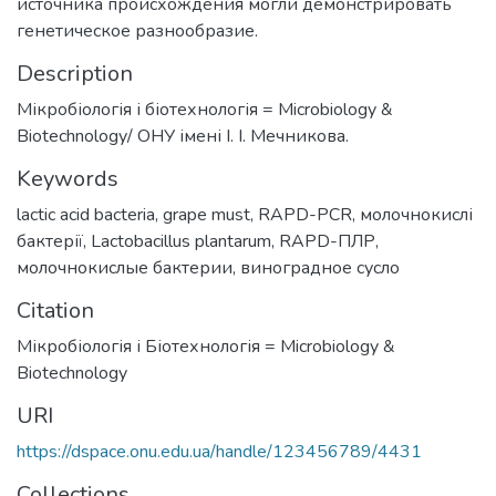
источника происхождения могли демонстрировать
генетическое разнообразие.
Description
Мікробіологія і біотехнологія = Microbiology &
Biotechnology/ ОНУ імені І. І. Мечникова.
Keywords
lactic acid bacteria
,
grape must
,
RAPD-PCR
,
молочнокислі
бактерії
,
Lactobacillus plantarum
,
RAPD-ПЛР
,
молочнокислые бактерии
,
виноградное сусло
Citation
Мікробіологія і Біотехнологія = Microbiology &
Biotechnology
URI
https://dspace.onu.edu.ua/handle/123456789/4431
Collections