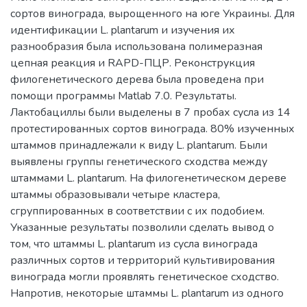
сортов винограда, вырощенного на юге Украины. Для
идентификации L. plantarum и изучения их
разнообразия была использована полимеразная
цепная реакция и RAPD-ПЦР. Реконструкция
филогенетического дерева была проведена при
помощи программы Matlab 7.0. Результаты.
Лактобациллы были выделены в 7 пробах сусла из 14
протестированных сортов винограда. 80% изученных
штаммов принадлежали к виду L. plantarum. Были
выявлены группы генетического сходства между
штаммами L. plantarum. На филогенетическом дереве
штаммы образовывали четыре кластера,
сгруппированных в соответствии с их подобием.
Указанные результаты позволили сделать вывод о
том, что штаммы L. plantarum из сусла винограда
различных сортов и территорий культивирования
винограда могли проявлять генетическое сходство.
Напротив, некоторые штаммы L. plantarum из одного