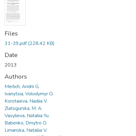
Files
31-39.pdf
(228.42 KB)
Date
2013
Authors
Merlich, Andrii G.
Ivanytsia, Volodymyr O.
Korotaieva, Nadiia V.
Zlatogurska, M. A.
Vasylieva, Nataliia Yu.
Babenko, Dmytro O.
Limanska, Nataliia V.