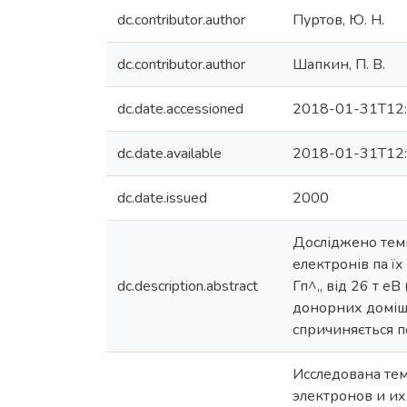
dc.contributor.author
Пуртов, Ю. Н.
dc.contributor.author
Шапкин, П. В.
dc.date.accessioned
2018-01-31T12:
dc.date.available
2018-01-31T12:
dc.date.issued
2000
Досліджено темп
електронів па ї
dc.description.abstract
Гп^,, від 26 т еВ
донорних домішо
спричиняється 
Исследована тем
электронов и и