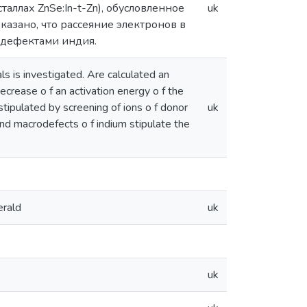
сталлах ZnSe:In-t-Zn), обусловленное
uk
зано, что рассеяние электронов в
одефектами индия.
s is investigated. Are calculated an
crease o f an activation energy o f the
stipulated by screening of ions o f donor
uk
and macrodefects o f indium stipulate the
rald
uk
uk