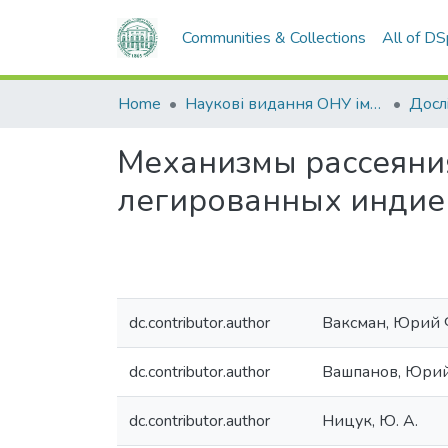
Communities & Collections
All of D
Home
Наукові видання ОНУ імені І. І. Мечникова
Механизмы рассеяния
легированных инди
dc.contributor.author
Ваксман, Юрий
dc.contributor.author
Вашпанов, Юри
dc.contributor.author
Ницук, Ю. А.