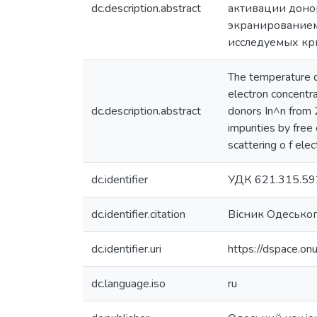
dc.description.abstract
активации доноро
экранированием
исследуемых кр
The temperature de
electron concentra
dc.description.abstract
donors In^n from 2
impurities by free
scattering o f elec
dc.identifier
УДК 621.315.59
dc.identifier.citation
Вісник Одеського
dc.identifier.uri
https://dspace.o
dc.language.iso
ru