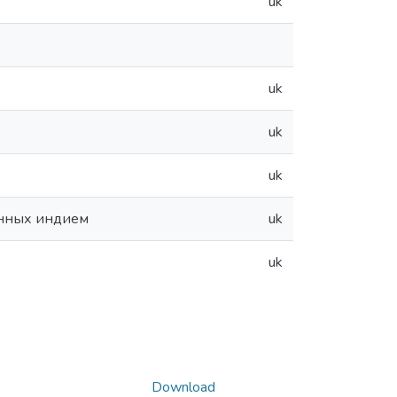
uk
uk
uk
uk
анных индием
uk
uk
Download