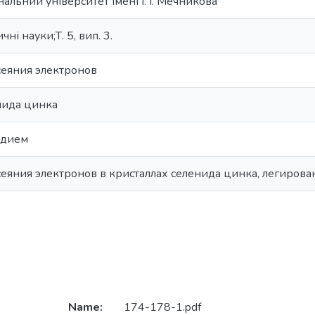
альний університет імені І. І. Мечникова
ні науки;Т. 5, вип. 3.
еяния электронов
нида цинка
ндием
еяния электронов в кристаллах селенида цинка, легиров
Name:
174-178-1.pdf