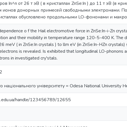
в In^n от 26 т эВ ( в кристаллах ZnSe:In ) до 11 т эВ (в кри
 ионов донорных примесей свободными электронами. Пока
исталлах обусловлено продольными LO-фононами и макр
pendence o f the Hail electromotive force in ZnSe:In-i-Zn crystal
tion and their mobility in temperature range 120-5-400 K. The de
6 meV ( in ZnSe:In crystals ) to llm eV (in ZnSe:In-HZn crystals) 
 electrons is revealed. Is exhibited that longitudinal LO-phonons 
trons in investigated cry'stals.
2
 національного університету = Odesa National University He
nu.edu.ua/handle/123456789/12655