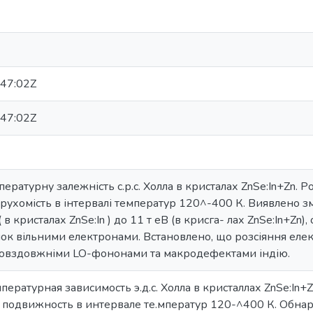
47:02Z
47:02Z
ературну залежність с.р.с. Холла в кристалах ZnSe:In+Zn.
х рухомість в інтервалі температур 120^-400 К. Виявлено з
 ( в кристалах ZnSe:In ) до 11 т еВ (в крисга- лах ZnSe:In+Z
к вільними електронами. Встановлено, що розсіяння елек
повздовжніми LO-фононами та макродефектами індію.
пературная зависимость э.д.с. Холла в кристаллах ZnSe:In
х подвижность в интервале те.мператур 120-^400 К. Обн