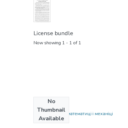
License bundle
Now showing
1 - 1 of 1
No
Collections
Thumbnail
Дослiдження в математицi i механiцi
Available