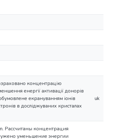
 Розраховано концентрацію
меншення енергії активації донорів
n), обумовлене екрануванням іонів
uk
тронів в досліджуваних кристалах
+Zn. Рассчитаны концентрация
аружено уменьшение энергии