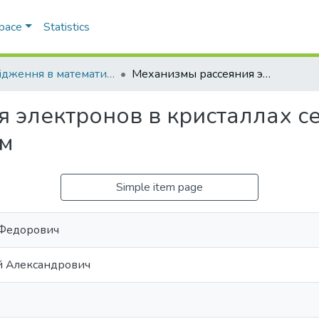
Space
Statistics
Дослiдження в математицi i механiцi
Механизмы рассеяния электронов в кристаллах селенида цинка, легированных индием
 электронов в кристаллах с
ем
Simple item page
 Федорович
й Александрович