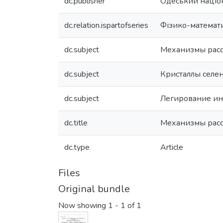
dc.publisher
Одеський націон
dc.relation.ispartofseries
Фізико-математич
dc.subject
Механизмы расс
dc.subject
Кристаллы селе
dc.subject
Легирование и
dc.title
Механизмы расс
dc.type
Article
Files
Original bundle
Now showing
1 - 1 of 1