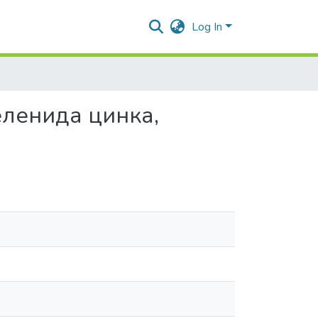
Log In
еленида цинка,