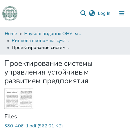
(current)
Log In
Communities
Home
Наукові видання ОНУ імені І. І. Мечникова
&
Ринкова економіка: сучасна теорія і практика управління
Collections
Проектирование системы управления устойчивым развитием предприятия
All of DSpace
Проектирование системы
управления устойчивым
Statistics
развитием предприятия
Files
380-406-1.pdf
(962.01 KB)