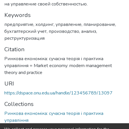
на управление своей собственностью.
Keywords
предприятие
,
холдинг
,
управление
,
планирование
,
бухгалтерский учет
,
производство
,
анализ
,
реструктуризация
Citation
Ринкова економіка: сучасна теорія і практика
управління = Market economy: modern management
theory and practice
URI
https://dspace.onu.edu.ua/handle/123456789/13097
Collections
Ринкова економіка: сучасна теорія і практика
управління