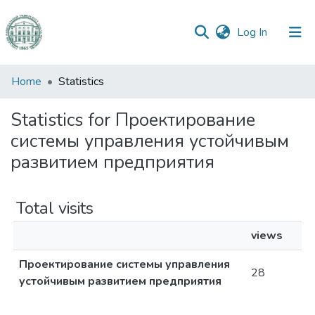
(current)
Log In
Communities
Home
Statistics
&
Collections
Statistics for Проектирование
системы управления устойчивым
All of DSpace
развитием предприятия
Total visits
views
Проектирование системы управления
28
устойчивым развитием предприятия