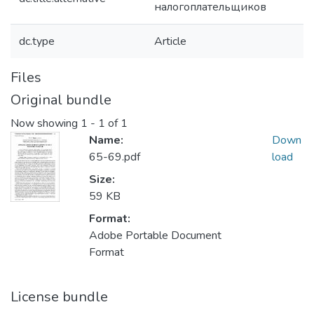
налогоплательщиков
dc.type
Article
Files
Original bundle
Now showing
1 - 1 of 1
Name:
Down
65-69.pdf
load
Size:
59 KB
Format:
Adobe Portable Document
Format
License bundle