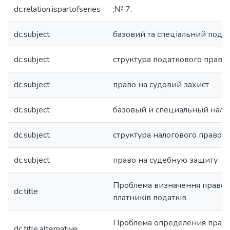
dc.relation.ispartofseries
;№ 7.
dc.subject
базовий та спеціальний подат
dc.subject
структура податкового прав
dc.subject
право на судовий захист
dc.subject
базовый и специальный налог
dc.subject
структура налогового право
dc.subject
право на судебную защиту
Проблема визначення правово
dc.title
платників податків
Проблема определения правов
dc.title.alternative