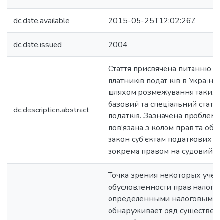
dc.date.available
2015-05-25T12:02:26Z
dc.date.issued
2004
Стаття присвячена питанню в
платників подат ків в України
шляхом розмежування таких к
базовий та спеціальний стату
dc.description.abstract
податків. Зазначена проблема
пов’язана з колом прав та обов
закон суб’єктам податкових п
зокрема правом на судовий з
Точка зрения некоторых уче
обусловленности прав налог
определенными налоговыми 
обнаруживает ряд существен