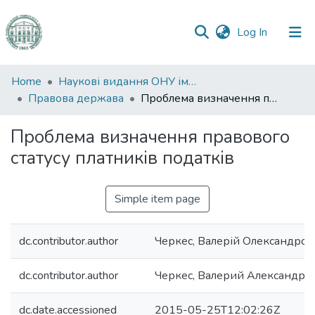
(current)
Log In
Communities
Home
Наукові видання ОНУ імені І. І. Мечникова
&
Правова держава
Проблема визначення правового статусу платників податків
Collections
Проблема визначення правового
All of DSpace
статусу платників податків
Statistics
Simple item page
dc.contributor.author
Черкес, Валерій Олександров
dc.contributor.author
Черкес, Валерий Александро
dc.date.accessioned
2015-05-25T12:02:26Z