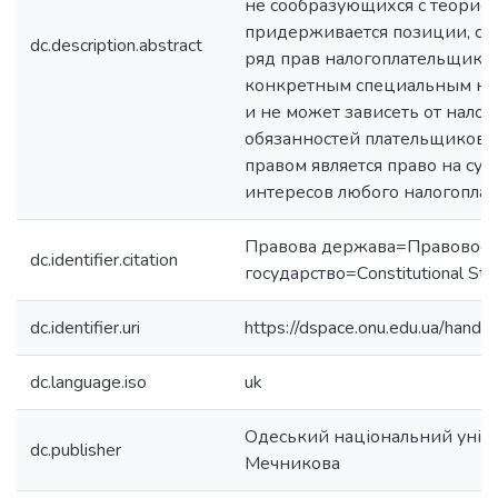
не сообразующихся с теорией
придерживается позиции, со
dc.description.abstract
ряд прав налогоплательщиков
конкретным специальным нал
и не может зависеть от нало
обязанностей плательщиков. В
правом является право на су
интересов любого налогопла
Правова держава=Правовое
dc.identifier.citation
государство=Сonstitutional Sta
dc.identifier.uri
https://dspace.onu.edu.ua/han
dc.language.iso
uk
Одеський національний універс
dc.publisher
Мечникова