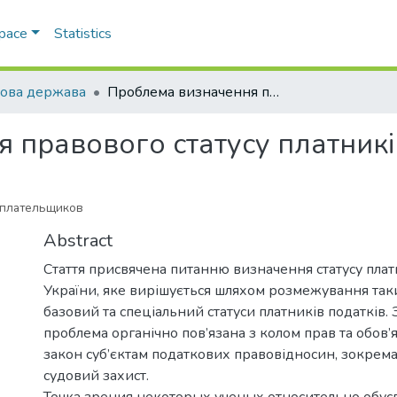
Space
Statistics
ова держава
Проблема визначення правового статусу платників податків
 правового статусу платникі
оплательщиков
Abstract
Стаття присвячена питанню визначення статусу платн
України, яке вирішується шляхом розмежування таки
базовий та спеціальний статуси платників податків.
проблема органічно пов’язана з колом прав та обов’яз
закон суб’єктам податкових правовідносин, зокрем
судовий захист.
Точка зрения некоторых ученых относительно обус