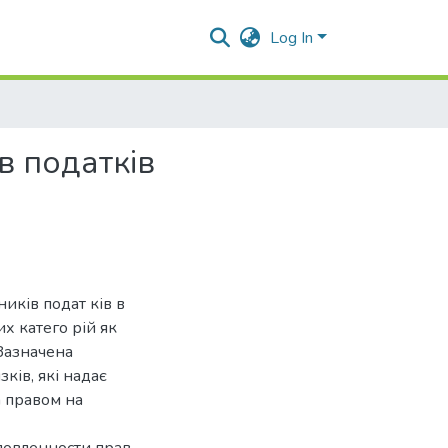
Log In
в податків
иків подат ків в
х катего рій як
 Зазначена
ків, які надає
а правом на
ловленности прав