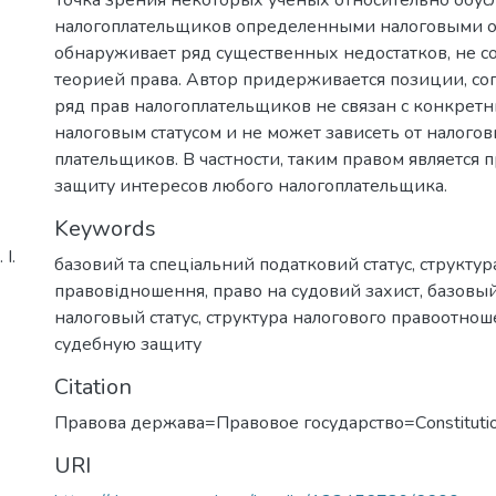
налогоплательщиков определенными налоговыми о
обнаруживает ряд существенных недостатков, не с
теорией права. Автор придерживается позиции, со
ряд прав налогоплательщиков не связан с конкре
налоговым статусом и не может зависеть от налого
плательщиков. В частности, таким правом является 
защиту интересов любого налогоплательщика.
Keywords
І.
базовий та спеціальний податковий статус
,
структур
правовідношення
,
право на судовий захист
,
базовый
налоговый статус
,
структура налогового правоотно
судебную защиту
Citation
Правова держава=Правовое государство=Сonstitutio
URI