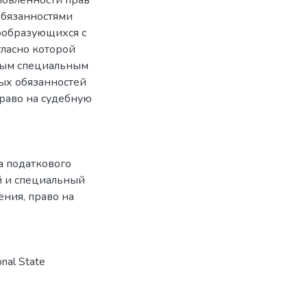
бязанностями
ообразующихся с
гласно которой
тным специальным
вых обязанностей
право на судебную
а податкового
 и специальный
шения
,
право на
nal State