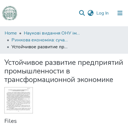
(current)
Log In
Communities
Home
Наукові видання ОНУ імені І. І. Мечникова
&
Ринкова економіка: сучасна теорія і практика управління
Collections
Устойчивое развитие предприятий промышленности в трансформационной экономике
All of DSpace
Устойчивое развитие предприятий
промышленности в
Statistics
трансформационной экономике
Files