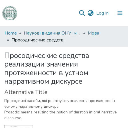
(current)
Log In
Communities
Home
Наукові видання ОНУ імені І. І. Мечникова
Мова
&
Просодические средства реализации значения протяженности в устном нарративном дискурсе
Collections
Просодические средства
All of DSpace
реализации значения
протяженности в устном
Statistics
нарративном дискурсе
Alternative Title
Просодичні засоби, які реалізують значення протяжності в
усному наративному дискурсі
Prosodic means realizing the notion of duration in oral narrative
discourse