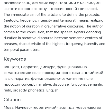
висловлювань, для яких характерними є максимуми
частоти основного тону, інтенсивності й тривалості.
The immediate aim of the article is to define the prosodic
(melodic, frequency, intensity and temporal) means realizing
the notion of duration in oral narrative discourse. The author
comes to the conclusion, that the speech signals denoting
duration in narrative discourse become semantic centres of
phrases, characteristic of the highest frequency, intensity and
temporal parameters.
Keywords
концепт
,
нарратив
,
дискурс
,
функционально-
семантическое поле
,
просодия
,
фонетика
,
английский
язык
,
наратив
,
функціонально-семантичне поле
,
просодія
,
concept
,
narrative
,
discourse
,
functional semantic
field
,
prosody
,
phonetics
,
English
Citation
Мова: Науково-теоретичний часопис з мовознавства