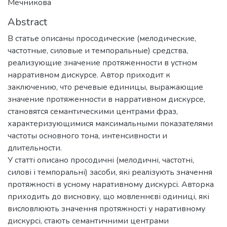
Мечникова
Abstract
В статье описаны просодические (мелодические,
частотные, силовые и темпоральные) средства,
реализующие значение протяженности в устном
нарративном дискурсе. Автор приходит к
заключению, что речевые единицы, выражающие
значение протяженности в нарративном дискурсе,
становятся семантическими центрами фраз,
характеризующимися максимальными показателями
частоты основного тона, интенсивности и
длительности.
У статті описано просодичні (мелодичні, частотні,
силові і темпоральні) засоби, які реалізують значення
протяжності в усному наративному дискурсі. Авторка
приходить до висновку, що мовленнєві одиниці, які
висловлюють значення протяжності у наративному
дискурсі, стають семантичними центрами