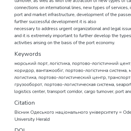
turnover, as well as with the attraction of new types of c
connections on international lines, new types of services
port and market infrastructure, development of the pass
further successful development it is also
necessary to address urgent organizational and legal issues
and it is extremely important to further develop the type
activities arising on the basis of the port economy.
Keywords
морський порт
,
логістика
,
портово-логістичний цент
коридор
,
вантажообіг
,
портово-логістична система
,
логистика
,
портово-логистический центр
,
транспор
грузооборот
,
портово-логистическая система
,
seapor
logistics center
,
transport corridor
,
cargo turnover
,
port an
Citation
Вісник Одеського національного університету = Ode
University Herald
DOI