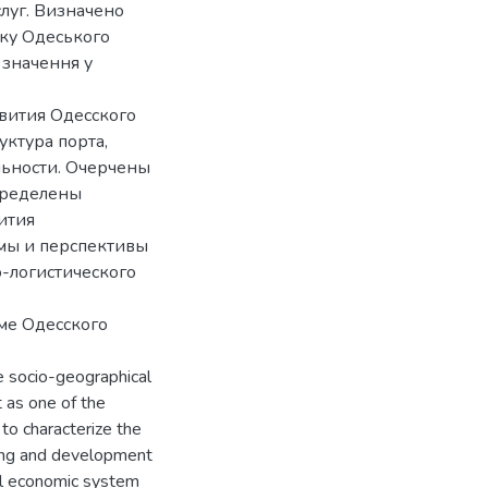
слуг. Визначено
тку Одеського
 значення у
звития Одесского
уктура порта,
льности. Очерчены
пределены
ития
емы и перспективы
о-логистического
еме Одесского
e socio-geographical
 as one of the
to characterize the
ning and development
ral economic system