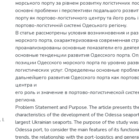
морського порту за рівнем розвитку логістичних по
основні проблеми і перспективи подальшого розви
порту як портово-логістичного центру та його роль і
портово-логістичній системі Одеського регіону.
В статье рассмотрены условия возникновения и ра
морского порта, охарактеризована современная стр
проанализированы основные показатели его деяте
основные тенденции развития Одесского порта. О
позиции Одесского морского порта по уровню разв
логистических услуг. Определены основные пробл
дальнейшего развития Одесского порта как портов
центра и
его роль и значение в портово-логистической сист
региона.
Problem Statement and Purpose. The article presents th
characteristics of the development of the Odessa seaport
І.
largest Ukrainian seaports. The purpose of the study was 
Odessa port, to consider the main features of its functio
trends, the relationship with the port-logistics and gene