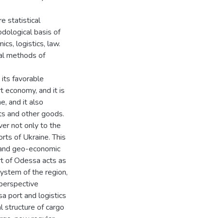
 statistical
hodological basis of
cs, logistics, law.
cal methods of
its favorable
 economy, and it is
e, and it also
ts and other goods.
ver not only to the
rts of Ukraine. This
l and geo-economic
ort of Odessa acts as
ystem of the region,
 perspective
 port and logistics
l structure of cargo