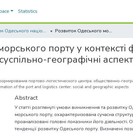
Space
Statistics
Вісник Одеського національного університету. Географічні та геологічні науки
Розвиток Одеського морського порту у контексті формування портово-логістичного центру: суспільно-географічні аспекти
морського порту у контексті
 суспільно-географічні аспек
 формирования портово-логистического центра: общественно-геог
ation of the port and logistics center: social and geographic aspects
Abstract
У статті розглянуті умови виникнення та розвитку 
морського порту, охарактеризована сучасна структу
проаналізовані головні показники його діяльності. 
тенденції розвитку Одеського порту. Визначені поз