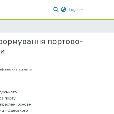
Log In
 формування портово-
ти
рафические аспекты
Одеського
ра порту,
Окреслені основні
иції Одеського