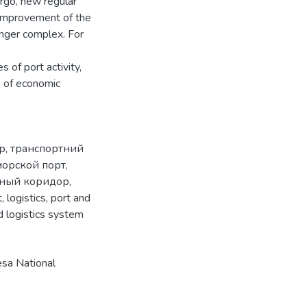
argo, new regular
, improvement of the
enger complex. For
 of port activity,
s of economic
р
,
транспортний
морской порт
,
тный коридор
,
t
,
logistics
,
port and
d logistics system
sa National