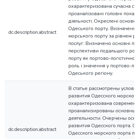
охарактеризована сучасна стр
проаналізовані головні показ
діяльності. Окреслені основні
Одеського порту. Визначені п
dc.description.abstract
морського порту за рівнем ро
послуг. Визначено основні пр
перспективи подальшого роз
порту як портово-логістичног
роль і значення у портово-лог
Одеського регіону.
В статье рассмотрены услови
развития Одесского морского
охарактеризована современна
проанализированы основные 
деятельности. Очерчены осн
развития Одесского порта. 
dc.description.abstract
Одесского морского порта по