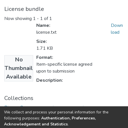
License bundle
Now showing
1 - 1 of 1
Name:
Down
license.txt
load
Size:
1.71 KB
Format:
No
Item-specific license agreed
Thumbnail
upon to submission
Available
Description:
Collections
Вісник Одеського національного університету.
We collect and process your personal information for the
Географічні та геологічні науки
following purposes:
Authentication, Preferences,
Acknowledgement and Statistics
.