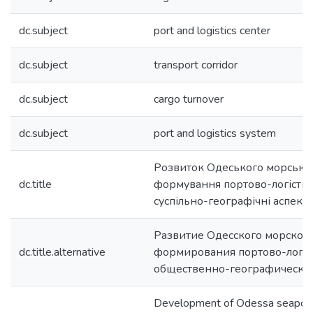
dc.subject
port and logistics center
dc.subject
transport corridor
dc.subject
cargo turnover
dc.subject
port and logistics system
Розвиток Одеського морськог
dc.title
формування портово-логістич
суспільно-географічні аспект
Развитие Одесского морского
dc.title.alternative
формирования портово-логис
общественно-географически
Development of Odessa seaport 