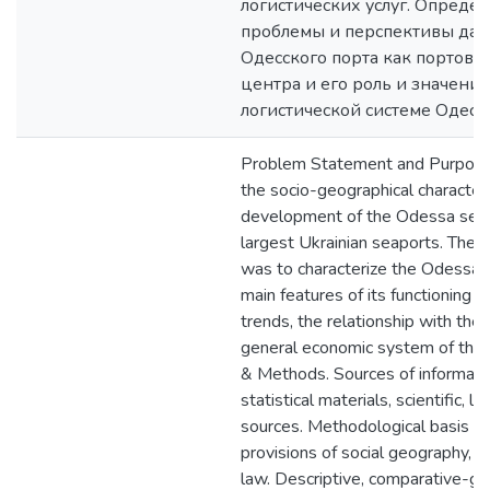
логистических услуг. Опреде
проблемы и перспективы дал
Одесского порта как портово
центра и его роль и значение
логистической системе Одесс
Problem Statement and Purpose.
the socio-geographical characteri
development of the Odessa seap
largest Ukrainian seaports. The 
was to characterize the Odessa p
main features of its functioning
trends, the relationship with the 
general economic system of the
& Methods. Sources of informati
statistical materials, scientific, li
sources. Methodological basis o
provisions of social geography, ec
law. Descriptive, comparative-geog