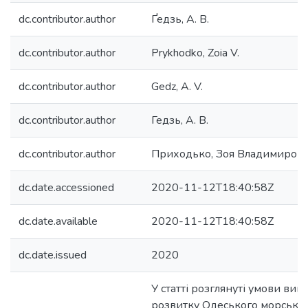
dc.contributor.author
Ґедзь, А. В.
dc.contributor.author
Prykhodko, Zoia V.
dc.contributor.author
Gedz, A. V.
dc.contributor.author
Гедзь, А. В.
dc.contributor.author
Приходько, Зоя Владимиров
dc.date.accessioned
2020-11-12T18:40:58Z
dc.date.available
2020-11-12T18:40:58Z
dc.date.issued
2020
У статті розглянуті умови вин
розвитку Одеського морськог