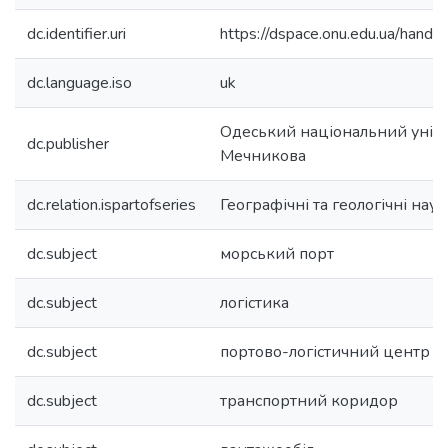
dc.identifier.uri
https://dspace.onu.edu.ua/han
dc.language.iso
uk
Одеський національний універс
dc.publisher
Мечникова
dc.relation.ispartofseries
Географічні та геологічні науки
dc.subject
морський порт
dc.subject
логістика
dc.subject
портово-логістичний центр
dc.subject
транспортний коридор