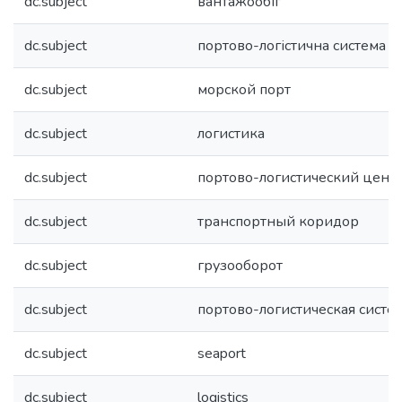
dc.subject
вантажообіг
dc.subject
портово-логістична система
dc.subject
морской порт
dc.subject
логистика
dc.subject
портово-логистический цент
dc.subject
транспортный коридор
dc.subject
грузооборот
dc.subject
портово-логистическая систе
dc.subject
seaport
dc.subject
logistics