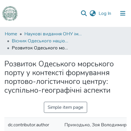
(current)
Log In
Communities
Home
Наукові видання ОНУ імені І. І. Мечникова
&
Вісник Одеського національного університету. Географічні та геологічні науки
Collections
Розвиток Одеського морського порту у контексті формування портово-логістичного центру: суспільно-географічні аспекти
All of DSpace
Розвиток Одеського морського
порту у контексті формування
Statistics
портово-логістичного центру:
суспільно-географічні аспекти
Simple item page
dc.contributor.author
Приходько, Зоя Володимирів