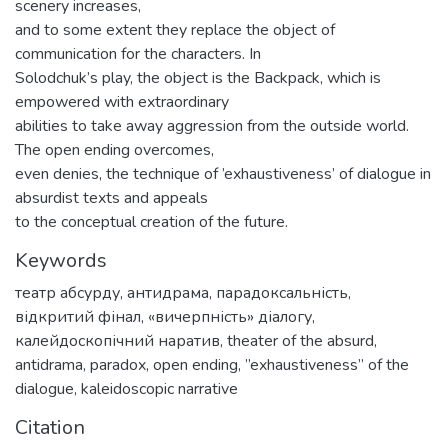
scenery increases,
and to some extent they replace the object of
communication for the characters. In
Solodchuk’s play, the object is the Backpack, which is
empowered with extraordinary
abilities to take away aggression from the outside world.
The open ending overcomes,
even denies, the technique of ’exhaustiveness’ of dialogue in
absurdist texts and appeals
to the conceptual creation of the future.
Keywords
театр абсурду
,
антидрама
,
парадоксальність
,
відкритий фінал
,
«вичерпність» діалогу
,
калейдоскопічний наратив
,
theater of the absurd
,
antidrama
,
paradox
,
open ending
,
’’exhaustiveness’’ of the
dialogue
,
kaleidoscopic narrative
Citation