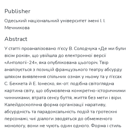
Publisher
Одеський національний університет імені І. І.
Мечникова
Abstract
У статті проаналізовано п’єсу В. Солодчука «Де ми були
вісім років», що увійшла до електронної версії
«Антології-24», яка опублікована цьогоріч. Твір
аналізується з позицій французького театру абсурду
шляхом виявлення спільних ознак у ньому та у п’єсах
С. Беккета й Е. Іонеско, як-от: подібна світоглядна
картина світу, що обумовлена конкретно-історичними
чинниками, втрата сенсу буття, життя без мети і віри.
Калейдоскопічна форма організації наративу,
абсурдність та парадоксальність подій та гротескні
персонажі, чиї діалоги зводяться до обмеженого
монологу, вони не чують один одного. Форма і стиль