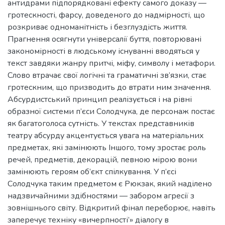
антидрами підпорядковані ефекту самого доказу —
гротескності, фарсу, доведеного до надмірності, що
розкриває одноманітність і безглуздість життя.
Прагнення осягнути універсалії буття, повторювані
закономірності в людському існуванні вводяться у
текст завдяки жанру притчі, міфу, символу і метафори.
Слово втрачає свої логічні та граматичні зв’язки, стає
гротескним, що призводить до втрати ним значення.
Абсурдистський принцип реалізується і на рівні
образної системи п’єси Солодчука, де персонаж постає
як багатоголоса сутність. У текстах представників
театру абсурду акцентується увага на матеріальних
предметах, які замінюють Іншого, тому зростає роль
речей, предметів, декорацій, певною мірою вони
замінюють героям об’єкт спілкування. У п’єсі
Солодчука таким предметом є Рюкзак, який наділено
надзвичайними здібностями — забором агресії з
зовнішнього світу. Відкритий фінал переборює, навіть
заперечує техніку «вичерпності’» діалогу в