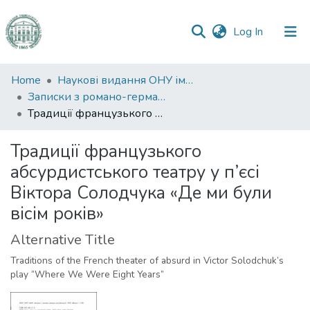
(current)
Log In
Communities
Home
Наукові видання ОНУ імені І. І. Мечникова
&
Записки з романо-германської філології
Collections
Традиції французького абсурдистського театру у п’єсі Віктора Солодчука «Де ми були вісім років»
All of DSpace
Традиції французького
абсурдистського театру у п’єсі
Statistics
Віктора Солодчука «Де ми були
вісім років»
Alternative Title
Traditions of the French theater of absurd in Victor Solodchuk’s
play “Where We Were Eight Years”