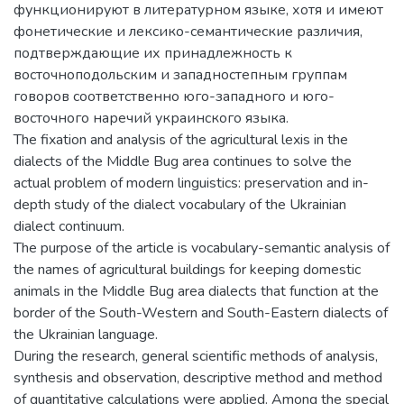
функционируют в литературном языке, хотя и имеют
фонетические и лексико-семантические различия,
подтверждающие их принадлежность к
восточноподольским и западностепным группам
говоров соответственно юго-западного и юго-
восточного наречий украинского языка.
The fixation and analysis of the agricultural lexis in the
dialects of the Middle Bug area continues to solve the
actual problem of modern linguistics: preservation and in-
depth study of the dialect vocabulary of the Ukrainian
dialect continuum.
The purpose of the article is vocabulary-semantic analysis of
the names of agricultural buildings for keeping domestic
animals in the Middle Bug area dialects that function at the
border of the South-Western and South-Eastern dialects of
the Ukrainian language.
During the research, general scientific methods of analysis,
synthesis and observation, descriptive method and method
of quantitative calculations were applied. Among the special