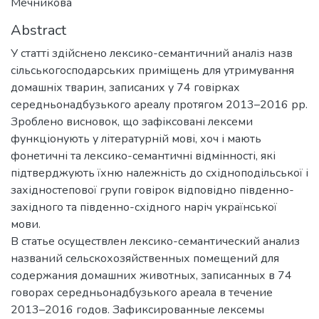
Мечникова
Abstract
У статті здійснено лексико-семантичний аналіз назв
сільськогосподарських приміщень для утримування
домашніх тварин, записаних у 74 говірках
середньонадбузького ареалу протягом 2013–2016 рр.
Зроблено висновок, що зафіксовані лексеми
функціонують у літературній мові, хоч і мають
фонетичні та лексико-семантичні відмінності, які
підтверджують їхню належність до східноподільської і
західностепової групи говірок відповідно південно-
західного та південно-східного наріч української
мови.
В статье осуществлен лексико-семантический анализ
названий сельскохозяйственных помещений для
содержания домашних животных, записанных в 74
говорах середньонадбузького ареала в течение
2013–2016 годов. Зафиксированные лексемы