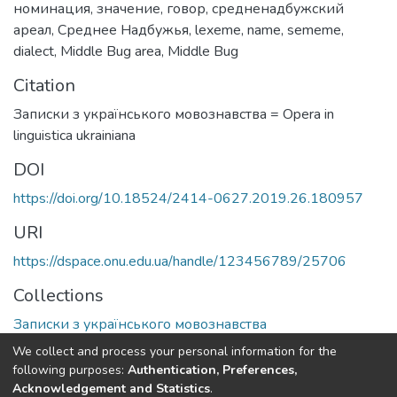
номинация
,
значение
,
говор
,
средненадбужский
ареал
,
Среднее Надбужья
,
lexeme
,
name
,
sememe
,
dialect
,
Middle Bug area
,
Middle Bug
Citation
Записки з українського мовознавства = Opera in
linguistica ukrainiana
DOI
https://doi.org/10.18524/2414-0627.2019.26.180957
URI
https://dspace.onu.edu.ua/handle/123456789/25706
Collections
Записки з українського мовознавства
We collect and process your personal information for the
Full item page
following purposes:
Authentication, Preferences,
Acknowledgement and Statistics
.