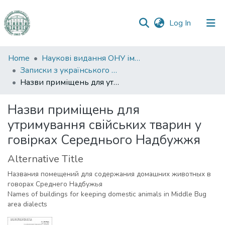
(current)
Log In
Communities
Home
Наукові видання ОНУ імені І. І. Мечникова
&
Записки з українського мовознавства
Collections
Назви приміщень для утримування свійських тварин у говірках Середнього Надбужжя
All of DSpace
Назви приміщень для
утримування свійських тварин у
Statistics
говірках Середнього Надбужжя
Alternative Title
Названия помещений для содержания домашних животных в
говорах Среднего Надбужья
Names of buildings for keeping domestic animals in Middle Bug
area dialects