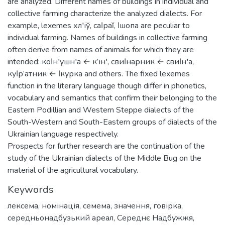
are analyzed. Different names of buildings in individual and
collective farming characterize the analyzed dialects. For
example, lexemes хл′іў, саǀраĭ, ǀшопа are peculiar to
individual farming. Names of buildings in collective farming
often derive from names of animals for which they are
intended: коǀн′ушн′а ← к’ін′, свиǀнарник ← свиǀн′а,
куǀр’атник ← ǀкурка and others. The fixed lexemes
function in the literary language though differ in phonetics,
vocabulary and semantics that confirm their belonging to the
Eastern Podillian and Western Steppe dialects of the
South-Western and South-Eastern groups of dialects of the
Ukrainian language respectively.
Prospects for further research are the continuation of the
study of the Ukrainian dialects of the Middle Bug on the
material of the agricultural vocabulary.
Keywords
лексема
,
номінація
,
семема
,
значення
,
говірка
,
середньонадбузький ареал
,
Середнє Надбужжя
,