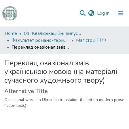
(current)
Log In
Communities
Home
01. Кваліфікаційні випускні роботи здобувачів вищої освіти
&
Факультет романо-германської філології
Магістри РГФ
Collections
Переклад оказіоналізмів українською мовою (на матеріалі сучасного художнього твору)
All of DSpace
Переклад оказіоналізмів
українською мовою (на матеріалі
Statistics
сучасного художнього твору)
Alternative Title
Occasional words in Ukrainian translation (based on modern prose
fiction texts)