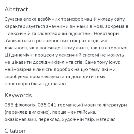
Abstract
Сучасна епоха всебічних трансформацій укладу світу
характеризується значними змінами в мові, зокрема в
її лексичній та словотворчій підсистемі. Новотвори
з’являються в різноманітних сферах людської
діяльності, як в повсякденному житті, так і в літературі.
Ці динамічні процеси у лексичній системі не можуть
не цікавити дослідників-лінгвістів. Саме тому існує
неймовірна кількість доробок на цю тему, які ми
спробуємо проаналізувати та дослідити тему
новотворів більш детально.
Keywords
035 філологія
,
035.041 германські мови та літератури
(переклад включно), перша – англійська
,
оказіоналізми
,
переклад
,
художній твір
,
матеріал
Citation