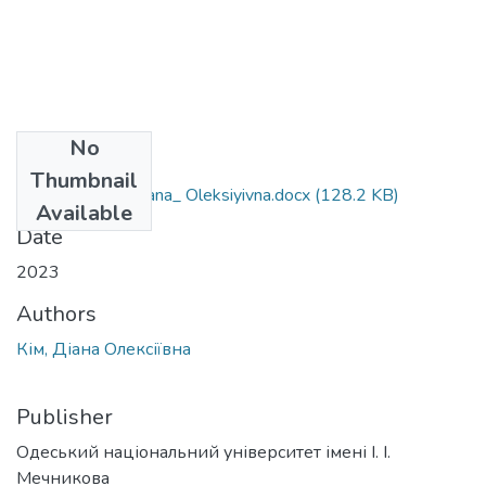
No
Files
Thumbnail
035.041_Kim_Diana_ Oleksiyivna.docx
(128.2 KB)
Available
Date
2023
Authors
Кім, Діана Олексіївна
Publisher
Одеський національний університет імені І. І.
Мечникова